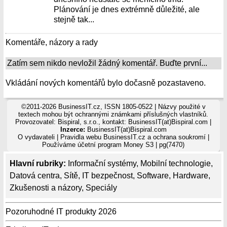
Plánování je dnes extrémně důležité, ale
stejně tak...
Komentáře, názory a rady
Zatím sem nikdo nevložil žádný komentář. Buďte první...
Vkládání nových komentářů bylo dočasně pozastaveno.
©2011-2026 BusinessIT.cz, ISSN 1805-0522 | Názvy použité v
textech mohou být ochrannými známkami příslušných vlastníků.
Provozovatel: Bispiral, s.r.o., kontakt: BusinessIT(at)Bispiral.com |
Inzerce:
BusinessIT(at)Bispiral.com
O vydavateli
|
Pravidla webu BusinessIT.cz a ochrana soukromí
|
Používáme
účetní program Money S3
| pg(7470)
Hlavní rubriky:
Informační systémy
,
Mobilní technologie
,
Datová centra
,
Sítě
,
IT bezpečnost
,
Software
,
Hardware
,
Zkušenosti a názory
,
Speciály
Pozoruhodné IT produkty 2026