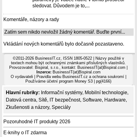
sledovat. Důvodem je to,...
Komentáře, názory a rady
Zatím sem nikdo nevložil žádný komentář. Buďte první...
Vkládání nových komentářů bylo dočasně pozastaveno.
©2011-2026 BusinessIT.cz, ISSN 1805-0522 | Názvy použité v
textech mohou být ochrannými známkami příslušných vlastníků.
Provozovatel: Bispiral, s.r.o., kontakt: BusinessIT(at)Bispiral.com |
Inzerce:
BusinessIT(at)Bispiral.com
O vydavateli
|
Pravidla webu BusinessIT.cz a ochrana soukromí
|
Používáme
účetní program Money S3
| pg(4166)
Hlavní rubriky:
Informační systémy
,
Mobilní technologie
,
Datová centra
,
Sítě
,
IT bezpečnost
,
Software
,
Hardware
,
Zkušenosti a názory
,
Speciály
Pozoruhodné IT produkty 2026
E-knihy o IT zdarma