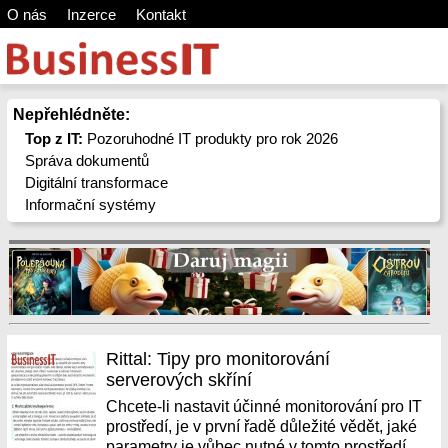
O nás
Inzerce
Kontakt
Nepřehlédněte:
Top z IT:
Pozoruhodné IT produkty pro rok 2026
Správa dokumentů
Digitální transformace
Informační systémy
Rittal: Tipy pro monitorování
serverových skříní
Chcete-li nastavit účinné monitorování pro IT
prostředí, je v první řadě důležité vědět, jaké
parametry je vůbec nutné v tomto prostředí