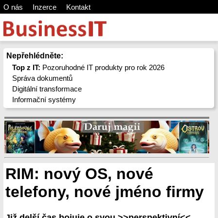
O nás
Inzerce
Kontakt
Nepřehlédněte:
Top z IT:
Pozoruhodné IT produkty pro rok 2026
Správa dokumentů
Digitální transformace
Informační systémy
RIM: nový OS, nové
telefony, nové jméno firmy
Již delší čas bojuje o svou >>perspektivní<<