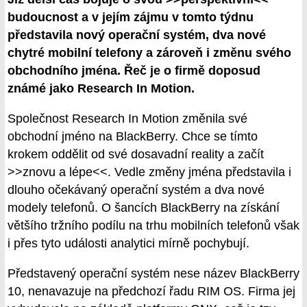
budoucnost a v jejím zájmu v tomto týdnu
představila nový operační systém, dva nové
chytré mobilní telefony a zároveň i změnu svého
obchodního jména. Řeč je o firmě doposud
známé jako Research In Motion.
Společnost Research In Motion změnila své
obchodní jméno na BlackBerry. Chce se tímto
krokem oddělit od své dosavadní reality a začít
>>znovu a lépe<<. Vedle změny jména představila i
dlouho očekávaný operační systém a dva nové
modely telefonů. O šancích BlackBerry na získání
většího tržního podílu na trhu mobilních telefonů však
i přes tyto události analytici mírně pochybují.
Představený operační systém nese název BlackBerry
10, nenavazuje na předchozí řadu RIM OS. Firma jej