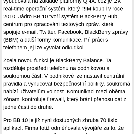
vybudovala na základě platformy QNX, což je tzv.
real-time operační systém, který RIM koupil v roce
2010. Jádro BB 10 tvoří systém BlackBerry Hub,
centrum pro zpracování textových zpráv, které
spojuje e-mail, Twitter, Facebook, BlackBerry zprávy
(BBM) a další formy komunikace. Při práci s
telefonem jej lze vyvolat odkudkoli.
Zcela novou funkcí je BlackBerry Balance. Ta
rozděluje prostředí telefonu na podnikovou a
soukromou část. V podnikové lze nastavit centrální
pravidla a vynucovat bezpečnostní politiky, soukromá
nabízí uživatelům volnost. Komunikaci mezi oběma
zónami kontroluje firewall, který brání přenosu dat z
jedné části do druhé.
Pro BB 10 je již nyní dostupných zhruba 70 tisíc
aplikací. Firma totiž odměňovala vývojáře za to, že