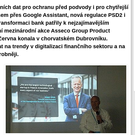
ích dat pro ochranu před podvody i pro chytřejší
em přes Google Assistant, nová regulace PSD2 i
 transformaci bank patřily k nejzajímavějším
ční mezinárodní akce Asseco Group Product
 června konala v chorvatském Dubrovníku.
at na trendy v digitalizaci finančního sektoru a na
robněji.