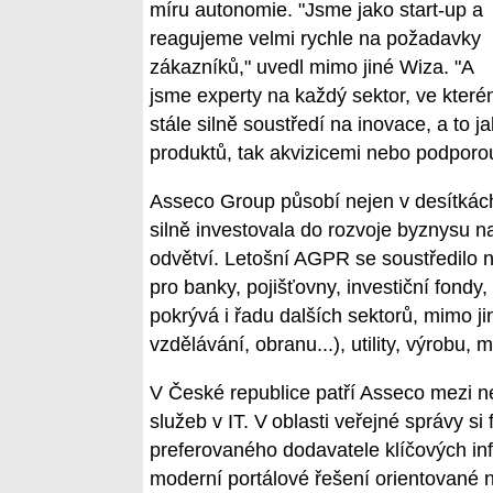
míru autonomie. "Jsme jako start-up a
reagujeme velmi rychle na požadavky
zákazníků," uvedl mimo jiné Wiza. "A
jsme experty na každý sektor, ve kter
stále silně soustředí na inovace, a to j
produktů, tak akvizicemi nebo podporou
Asseco Group působí nejen v desítkách
silně investovala do rozvoje byznysu na
odvětví. Letošní AGPR se soustředilo n
pro banky, pojišťovny, investiční fondy,
pokrývá i řadu dalších sektorů, mimo ji
vzdělávání, obranu...), utility, výrobu,
V České republice patří Asseco mezi n
služeb v IT. V oblasti veřejné správy si
preferovaného dodavatele klíčových inf
moderní portálové řešení orientované