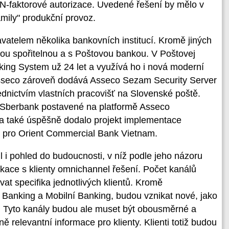
N-faktorové autorizace. Uvedené řešení by mělo v
amily" produkční provoz.
vatelem několika bankovních institucí. Kromě jiných
ou spořitelnou a s Poštovou bankou. V Poštovej
ing System už 24 let a využívá ho i nová moderní
sseco zároveň dodává Asseco Sezam Security Server
ednictvím vlastních pracovišť na Slovenské poště.
v Sberbank postavené na platformě Asseco
 také úspěšně dodalo projekt implementace
í pro Orient Commercial Bank Vietnam.
 i pohled do budoucnosti, v níž podle jeho názoru
kace s klienty omnichannel řešení. Počet kanálů
t specifika jednotlivých klientů. Kromě
t Banking a Mobilní Banking, budou vznikat nové, jako
. Tyto kanály budou ale muset být obousměrné a
relevantní informace pro klienty. Klienti totiž budou