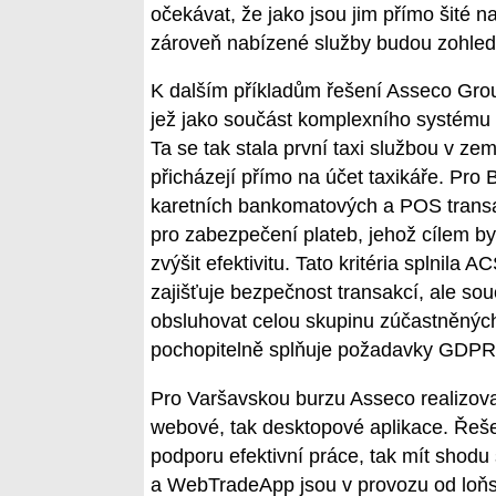
očekávat, že jako jsou jim přímo šité na
zároveň nabízené služby budou zohledňo
K dalším příkladům řešení Asseco Group 
jež jako součást komplexního systému 
Ta se tak stala první taxi službou v ze
přicházejí přímo na účet taxikáře. Pro
karetních bankomatových a POS transak
pro zabezpečení plateb, jehož cílem byl
zvýšit efektivitu. Tato kritéria splnil
zajišťuje bezpečnost transakcí, ale so
obsluhovat celou skupinu zúčastněných
pochopitelně splňuje požadavky GDPR
Pro Varšavskou burzu Asseco realizoval
webové, tak desktopové aplikace. Řeše
podporu efektivní práce, tak mít shodu
a WebTradeApp jsou v provozu od loňsk