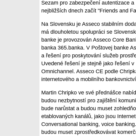
Sezam pro zabezpečení autentizace a 
nejbližších dnech začít "Friends and F
Na Slovensku je Asseco stabilním doda
má dlouholetou spolupráci se Slovensk
banke je provozován Asseco Core Bank
banka 365.banka. V Poštovej banke A
a řešení pro poskytování služeb prostř
Uvedené řešení je stejně jako řešení 
Omnichannel. Asseco CE podle Chripka
internetového a mobilního bankovnictv
Martin Chripko ve své přednášce nabídl
budou nezbytností pro zajištění komuni
bude narůstat a budou muset zohledňova
etablovaných kanálů, jako jsou Interne
Conversational banking, voice banking
budou muset zprostředkovávat komerčně 