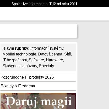
Spolehlivé informace o IT již od roku 2011
Hlavní rubriky:
Informační systémy
,
Mobilní technologie
,
Datová centra
,
Sítě
,
IT bezpečnost
,
Software
,
Hardware
,
Zkušenosti a názory
,
Speciály
Pozoruhodné IT produkty 2026
E-knihy o IT zdarma