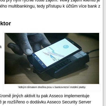
ho multibankingu, tedy přístupu k účtům více bank z
ektor
a
Velkým tématem dneška jsou v bankovnictví mobilní platby
 Kromě jiných aktivit tu pak Asseco implementuje
é je rozšířeno o dodávku Asseco Security Server