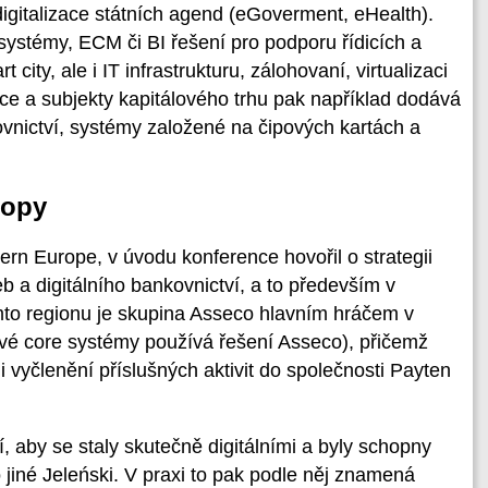
digitalizace státních agend (eGoverment, eHealth).
 systémy, ECM či BI řešení pro podporu řídicích a
city, ale i IT infrastrukturu, zálohovaní, virtualizaci
uce a subjekty kapitálového trhu pak například dodává
ovnictví, systémy založené na čipových kartách a
ropy
rn Europe, v úvodu konference hovořil o strategii
eb a digitálního bankovnictví, a to především v
omto regionu je skupina Asseco hlavním hráčem v
své core systémy používá řešení Asseco), přičemž
 vyčlenění příslušných aktivit do společnosti Payten
 aby se staly skutečně digitálními a byly schopny
jiné Jeleński. V praxi to pak podle něj znamená