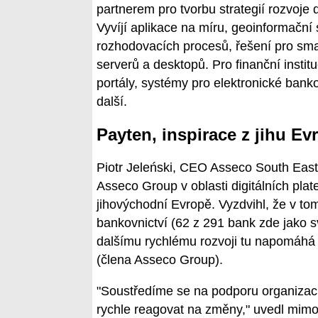
partnerem pro tvorbu strategií rozvoje 
Vyvíjí aplikace na míru, geoinformační
rozhodovacích procesů, řešení pro smart 
serverů a desktopů. Pro finanční instit
portály, systémy pro elektronické bank
další.
Payten, inspirace z jihu Ev
Piotr Jeleński, CEO Asseco South Easte
Asseco Group v oblasti digitálních plat
jihovýchodní Evropě. Vyzdvihl, že v t
bankovnictví (62 z 291 bank zde jako 
dalšímu rychlému rozvoji tu napomáhá i
(člena Asseco Group).
"Soustředíme se na podporu organizací,
rychle reagovat na změny," uvedl mimo 