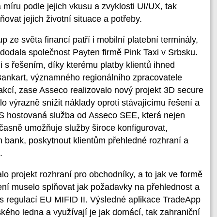
 míru podle jejich vkusu a zvyklosti UI/UX, tak
vat jejich životní situace a potřeby.
ze světa financí patří i mobilní platební terminály,
dodala společnost Payten firmě Pink Taxi v Srbsku.
mi s řešením, díky kterému platby klientů ihned
 Bankart, významného regionálního zpracovatele
cí, zase Asseco realizovalo nový projekt 3D secure
o výrazně snížit náklady oproti stávajícímu řešení a
a ACS hostovaná služba od Asseco SEE, která nejen
učasně umožňuje služby široce konfigurovat,
 bank, poskytnout klientům přehledné rozhraní a
.
o projekt rozhraní pro obchodníky, a to jak ve formě
ní muselo splňovat jak požadavky na přehlednost a
 s regulací EU MIFID II. Výsledné aplikace TradeApp
ého ledna a využívají je jak domácí, tak zahraniční