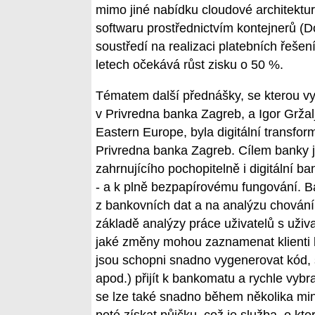
mimo jiné nabídku cloudové architekt
softwaru prostřednictvím kontejnerů (
soustředí na realizaci platebních řešení
letech očekává růst zisku o 50 %.
Tématem další přednášky, se kterou v
v Privredna banka Zagreb, a Igor Grž
Eastern Europe, byla digitální transfo
Privredna banka Zagreb. Cílem banky je
zahrnujícího pochopitelně i digitální bank
- a k plně bezpapírovému fungování. Ba
z bankovních dat a na analýzu chování 
základě analýzy práce uživatelů s uži
jaké změny mohou zaznamenat klienti b
jsou schopni snadno vygenerovat kód, 
apod.) přijít k bankomatu a rychle vybr
se lze také snadno během několika min
poté získat půjčku, což je služba, o kte