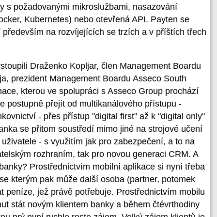
ury s požadovanými mikroslužbami, nasazování
Docker, Kubernetes) nebo otevřená API. Payten se
 především na rozvíjejících se trzích a v příštích třech
ystoupili Draženko Kopljar, člen Management Boardu
alja, prezident Management Boardu Asseco South
rmace, kterou ve spolupráci s Asseco Group prochází
 postupně přejít od multikanálového přístupu -
ovnictví - přes přístup "digital first" až k "digital only"
nka se přitom soustředí mimo jiné na strojové učení
uživatele - s využitím jak pro zabezpečení, a to na
vatelským rozhraním, tak pro novou generaci CRM. A
anky? Prostřednictvím mobilní aplikace si nyní třeba
se kterým pak může další osoba (partner, potomek
at peníze, jež právě potřebuje. Prostřednictvím mobilu
ut stát novým klientem banky a během čtévrthodiny
rou prý nyní rychle roste zájem. Velký zájem klientů je