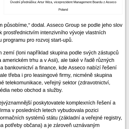
Úvodní přednáška: Artur Wiza, viceprezident Management Boardu z Asseco
Poland
ém působíme," dodal. Asseco Group se podle jeho slov
ak prostřednictvím intenzivního vývoje vlastních
 programu pro rozvoj start-upů.
 zemí (loni například skupina podle svých zástupců
 americkém trhu a v Asii), ale také v řadě různých
a bankovnictví a finance, kde Asseco nabízí řešení
 ale třeba i pro leasingové firmy, nicméně skupina
né telekomunikace, veřejný sektor (zdravotnictví,
 média nebo obchod a služby.
ejvýznamnější poskytovatele komplexních řešení a
 firma v posledních letech vybudovala pozici
ormačních systémů státu (základní a veřejné registry,
 na potřeby občana) a je zároveň uznávaným