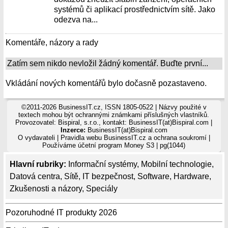
systémů či aplikací prostřednictvím sítě. Jako
odezva na...
Komentáře, názory a rady
Zatím sem nikdo nevložil žádný komentář. Buďte první...
Vkládání nových komentářů bylo dočasně pozastaveno.
©2011-2026 BusinessIT.cz, ISSN 1805-0522 | Názvy použité v
textech mohou být ochrannými známkami příslušných vlastníků.
Provozovatel: Bispiral, s.r.o., kontakt: BusinessIT(at)Bispiral.com |
Inzerce:
BusinessIT(at)Bispiral.com
O vydavateli
|
Pravidla webu BusinessIT.cz a ochrana soukromí
|
Používáme
účetní program Money S3
| pg(1044)
Hlavní rubriky:
Informační systémy
,
Mobilní technologie
,
Datová centra
,
Sítě
,
IT bezpečnost
,
Software
,
Hardware
,
Zkušenosti a názory
,
Speciály
Pozoruhodné IT produkty 2026