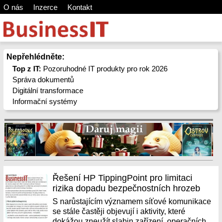
O nás
Inzerce
Kontakt
Nepřehlédněte:
Top z IT:
Pozoruhodné IT produkty pro rok 2026
Správa dokumentů
Digitální transformace
Informační systémy
Řešení HP TippingPoint pro limitaci
rizika dopadu bezpečnostních hrozeb
S narůstajícím významem síťové komunikace
se stále častěji objevují i aktivity, které
dokážou zneužít slabin zařízení, operačních