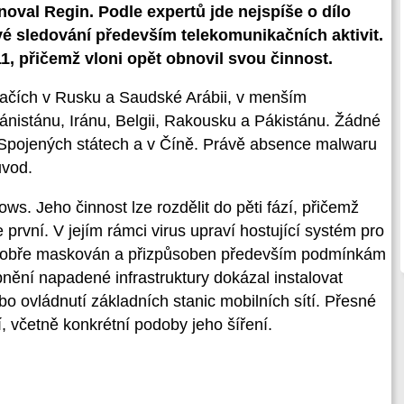
oval Regin. Podle expertů jde nejspíše o dílo
é sledování především telekomunikačních aktivit.
11, přičemž vloni opět obnovil svou činnost.
ítačích v Rusku a Saudské Arábii, v menším
ghánistánu, Iránu, Belgii, Rakousku a Pákistánu. Žádné
e Spojených státech a v Číně. Právě absence malwaru
ůvod.
s. Jeho činnost lze rozdělit do pěti fází, přičemž
 první. V jejím rámci virus upraví hostující systém pro
i dobře maskován a přizpůsoben především podmínkám
nění napadené infrastruktury dokázal instalovat
 ovládnutí základních stanic mobilních sítí. Přesné
 včetně konkrétní podoby jeho šíření.