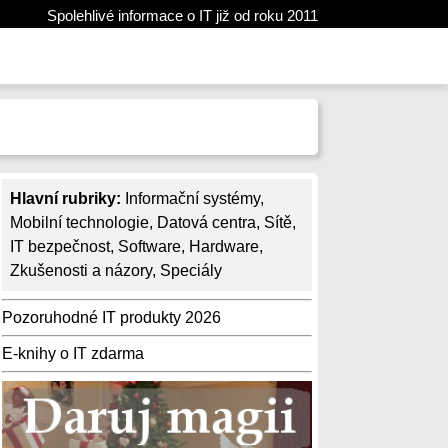
Spolehlivé informace o IT již od roku 2011
Hlavní rubriky:
Informační systémy
,
Mobilní technologie
,
Datová centra
,
Sítě
,
IT bezpečnost
,
Software
,
Hardware
,
Zkušenosti a názory
,
Speciály
Pozoruhodné IT produkty 2026
E-knihy o IT zdarma