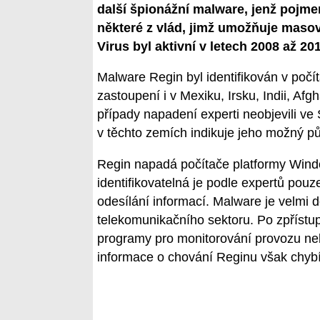
další špionážní malware, jenž pojmen
některé z vlád, jimž umožňuje masov
Virus byl aktivní v letech 2008 až 20
Malware Regin byl identifikován v poč
zastoupení i v Mexiku, Irsku, Indii, Af
případy napadení experti neobjevili v
v těchto zemích indikuje jeho možný p
Regin napadá počítače platformy Window
identifikovatelná je podle expertů pouze
odesílání informací. Malware je velm
telekomunikačního sektoru. Po zpřístup
programy pro monitorování provozu nebo
informace o chování Reginu však chybí,