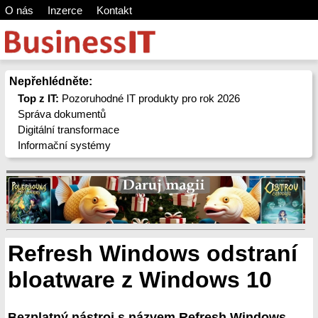
O nás
Inzerce
Kontakt
Nepřehlédněte:
Top z IT:
Pozoruhodné IT produkty pro rok 2026
Správa dokumentů
Digitální transformace
Informační systémy
Refresh Windows odstraní
bloatware z Windows 10
Bezplatný nástroj s názvem Refresh Windows