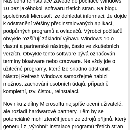
Následná reinstalace zavede do počítače Windows
10 bez jakéhokoli softwaru třetích stran. Na blogu
společnosti Microsoft lze dohledat informaci, že dojde
k odstranění většiny předinstalovaných aplikací,
podpůrných programů a ovladačů. Výrobci počítačů
obvykle rozšiřují základní výbavu Windows 10 o
vlastní a partnerské nástroje, často ve zkušebních
verzích. Obvykle tento software bývá označován
termíny bloatware nebo crapware. Ne vždy jde o
užitečné programy, které lze snadno odstranit.
Nástroj Refresh Windows samozřejmě nabízí
možnost zachování osobních údajů, případně
kompletní, tzv. čistou, reinstalaci.
Novinku z dílny Microsoftu nejspíše ocení uživatelé,
ale rozladí hardwarové partnery. Těm by se
potenciálně mohl ztenčit jeden ze zdrojů příjmů, který
generují z „výrobní“ instalace programů třetích stran