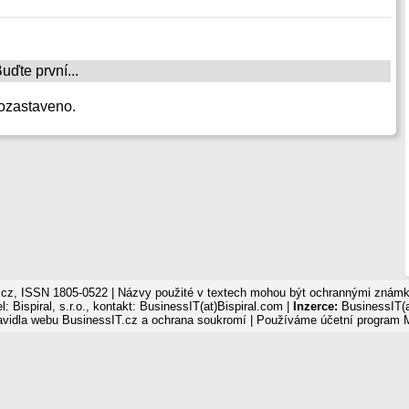
ďte první...
ozastaveno.
cz, ISSN 1805-0522 | Názvy použité v textech mohou být ochrannými známka
: Bispiral, s.r.o., kontakt: BusinessIT(at)Bispiral.com |
Inzerce:
BusinessIT(a
avidla webu BusinessIT.cz a ochrana soukromí
| Používáme
účetní program