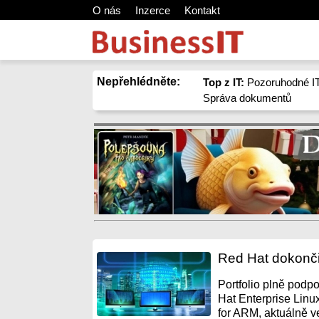
O nás
Inzerce
Kontakt
Nepřehlédněte:
Top z IT:
Pozoruhodné IT
Správa dokumentů
Red Hat dokonči
Portfolio plně pod
Hat Enterprise Linu
for ARM, aktuálně ve