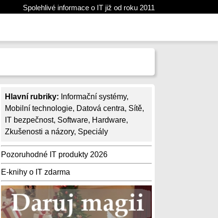
Spolehlivé informace o IT již od roku 2011
Hlavní rubriky:
Informační systémy
,
Mobilní technologie
,
Datová centra
,
Sítě
,
IT bezpečnost
,
Software
,
Hardware
,
Zkušenosti a názory
,
Speciály
Pozoruhodné IT produkty 2026
E-knihy o IT zdarma