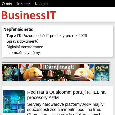
O nás
Inzerce
Kontakt
Nepřehlédněte:
Top z IT:
Pozoruhodné IT produkty pro rok 2026
Správa dokumentů
Digitální transformace
Informační systémy
Red Hat a Qualcomm portují RHEL na
procesory ARM
Servery hardwarové platformy ARM mají v
současnosti zcela minoritní podíl na trhu.
Oboroví analytici i přesto očekávají jejich