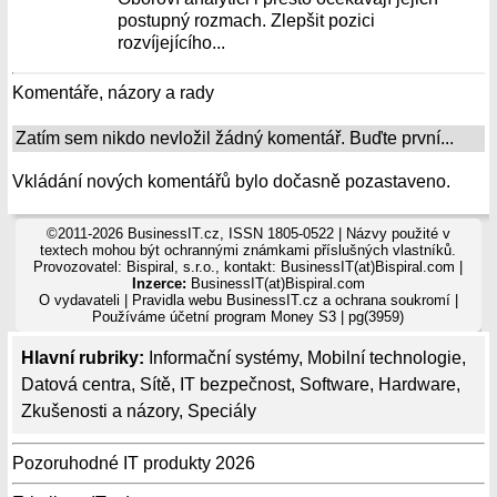
postupný rozmach. Zlepšit pozici
rozvíjejícího...
Komentáře, názory a rady
Zatím sem nikdo nevložil žádný komentář. Buďte první...
Vkládání nových komentářů bylo dočasně pozastaveno.
©2011-2026 BusinessIT.cz, ISSN 1805-0522 | Názvy použité v
textech mohou být ochrannými známkami příslušných vlastníků.
Provozovatel: Bispiral, s.r.o., kontakt: BusinessIT(at)Bispiral.com |
Inzerce:
BusinessIT(at)Bispiral.com
O vydavateli
|
Pravidla webu BusinessIT.cz a ochrana soukromí
|
Používáme
účetní program Money S3
| pg(3959)
Hlavní rubriky:
Informační systémy
,
Mobilní technologie
,
Datová centra
,
Sítě
,
IT bezpečnost
,
Software
,
Hardware
,
Zkušenosti a názory
,
Speciály
Pozoruhodné IT produkty 2026