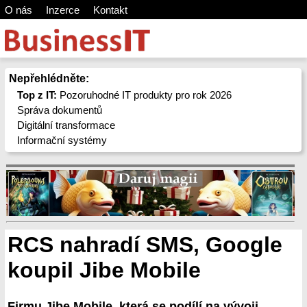
O nás
Inzerce
Kontakt
Nepřehlédněte:
Top z IT:
Pozoruhodné IT produkty pro rok 2026
Správa dokumentů
Digitální transformace
Informační systémy
RCS nahradí SMS, Google
koupil Jibe Mobile
Firmu Jibe Mobile, která se podílí na vývoji