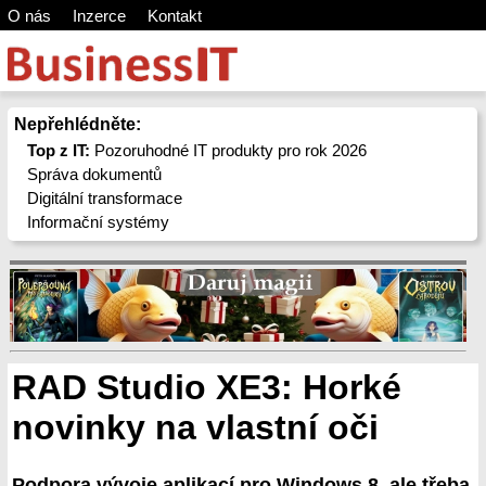
O nás
Inzerce
Kontakt
Nepřehlédněte:
Top z IT:
Pozoruhodné IT produkty pro rok 2026
Správa dokumentů
Digitální transformace
Informační systémy
RAD Studio XE3: Horké
novinky na vlastní oči
Podpora vývoje aplikací pro Windows 8, ale třeba