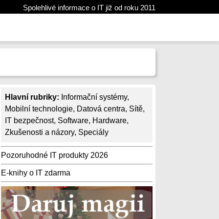
Spolehlivé informace o IT již od roku 2011
Hlavní rubriky:
Informační systémy
,
Mobilní technologie
,
Datová centra
,
Sítě
,
IT bezpečnost
,
Software
,
Hardware
,
Zkušenosti a názory
,
Speciály
Pozoruhodné IT produkty 2026
E-knihy o IT zdarma