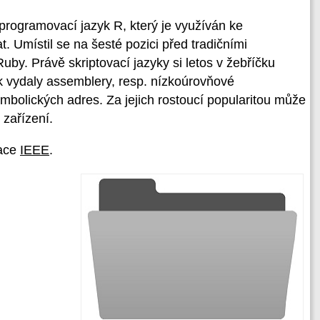
programovací jazyk R, který je využíván ke
t. Umístil se na šesté pozici před tradičními
by. Právě skriptovací jazyky si letos v žebříčku
vydaly assemblery, resp. nízkoúrovňové
mbolických adres. Za jejich rostoucí popularitou může
 zařízení.
zace
IEEE
.