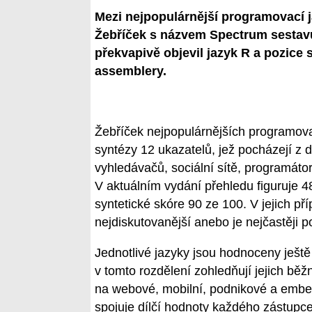
Mezi nejpopulárnější programovací j
Žebříček s názvem Spectrum sestav
překvapivě objevil jazyk R a pozice s
assemblery.
Žebříček nejpopulárnějších programov
syntézy 12 ukazatelů, jež pocházejí z d
vyhledávačů, sociální sítě, programáto
V aktuálním vydání přehledu figuruje 4
syntetické skóre 90 ze 100. V jejich pří
nejdiskutovanější anebo je nejčastěji 
Jednotlivé jazyky jsou hodnoceny ještě
v tomto rozdělení zohledňují jejich běž
na webové, mobilní, podnikové a embed
spojuje dílčí hodnoty každého zástupce