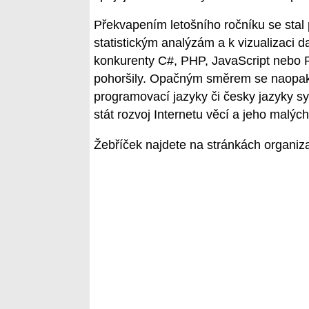
Překvapením letošního ročníku se stal 
statistickým analýzám a k vizualizaci da
konkurenty C#, PHP, JavaScript nebo Ru
pohoršily. Opačným směrem se naopak 
programovací jazyky či česky jazyky sy
stát rozvoj Internetu věcí a jeho malých
Žebříček najdete na stránkách organi