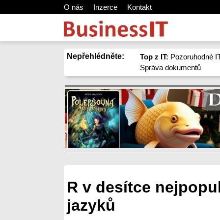
O nás
Inzerce
Kontakt
Nepřehlédněte:
Top z IT:
Pozoruhodné IT
Správa dokumentů
R v desítce nejpopu
jazyků