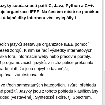
azyky současnosti patří C, Java, Python a C++.
uje organizace IEEE. Na šestém místě se poněkud
i údajně díky Internetu věcí vylepšily i
acích jazyků sestavuje organizace IEEE pomocí
eseti zdrojů. K nim se řadí výsledky internetových
rská fóra, informační weby nebo pracovní portály.
8 programovacích jazyků, z nichž pětice překonala
padě platí, že jsou nejvyhledávanější,
poptávají zaměstnavatelé.
 ve třech samostatných kategoriích. Tvůrci přehledu
né použití. Jazyky jsou z tohoto pohledu klasifikovány
ded (vestavěné). Syntetické skóre, tj. Spectrum,
.