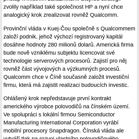
zvolily například také společnost HP a nyní chce
analogický krok zrealizovat rovněž Qualcomm.
Provinční vláda v Kuej-Čou společně s Qualcommem
založí podnik, jehož výchozí registrovaný kapitál
dosáhne hodnoty 280 milionů dolarů. Americká firma
bude nově vzniklému subjektu licencovat své
technologie serverových procesorů. Zajistí pro něj
rovněž část vývojových a výzkumných procesů.
Qualcomm chce v Číně současně založit investiční
firmu, která má zajistit realizaci budoucích investic.
Ohlášený krok nepředstavuje první kontrakt
amerického výrobce polovodičů na čínském území.
Ve spolupráci s lokální firmou Semiconductor
Manufacturing International Corporation vyrábí
mobilní procesory Snapdragon. Čínská vláda ale
vytváří tlak na rozvoj vlastního polovodičového