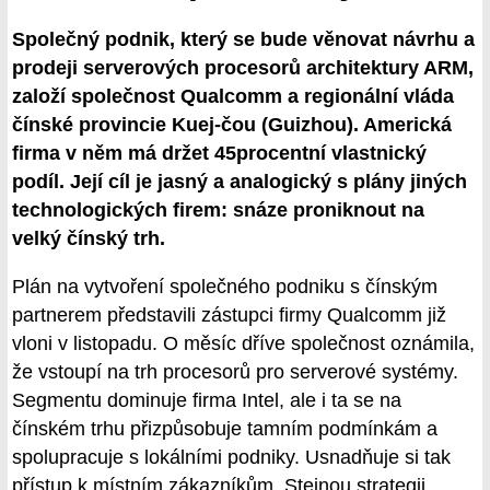
Společný podnik, který se bude věnovat návrhu a
prodeji serverových procesorů architektury ARM,
založí společnost Qualcomm a regionální vláda
čínské provincie Kuej-čou (Guizhou). Americká
firma v něm má držet 45procentní vlastnický
podíl. Její cíl je jasný a analogický s plány jiných
technologických firem: snáze proniknout na
velký čínský trh.
Plán na vytvoření společného podniku s čínským
partnerem představili zástupci firmy Qualcomm již
vloni v listopadu. O měsíc dříve společnost oznámila,
že vstoupí na trh procesorů pro serverové systémy.
Segmentu dominuje firma Intel, ale i ta se na
čínském trhu přizpůsobuje tamním podmínkám a
spolupracuje s lokálními podniky. Usnadňuje si tak
přístup k místním zákazníkům. Stejnou strategii