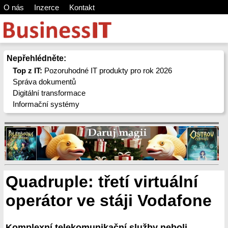
O nás
Inzerce
Kontakt
Nepřehlédněte:
Top z IT:
Pozoruhodné IT produkty pro rok 2026
Správa dokumentů
Digitální transformace
Informační systémy
Quadruple: třetí virtuální
operátor ve stáji Vodafone
Komplexní telekomunikační služby neboli