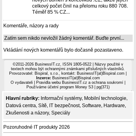
celkový počet činil na přelomu roku 880 708.
Téměř 85 % CZ...
Komentáře, názory a rady
Zatím sem nikdo nevložil žádný komentář. Buďte první...
Vkládání nových komentářů bylo dočasně pozastaveno.
©2011-2026 BusinessIT.cz, ISSN 1805-0522 | Názvy použité v
textech mohou být ochrannými známkami příslušných vlastníků.
Provozovatel: Bispiral, s.r.o., kontakt: BusinessIT(at)Bispiral.com |
Inzerce:
BusinessIT(at)Bispiral.com
O vydavateli
|
Pravidla webu BusinessIT.cz a ochrana soukromí
|
Používáme
účetní program Money S3
| pg(371)
Hlavní rubriky:
Informační systémy
,
Mobilní technologie
,
Datová centra
,
Sítě
,
IT bezpečnost
,
Software
,
Hardware
,
Zkušenosti a názory
,
Speciály
Pozoruhodné IT produkty 2026