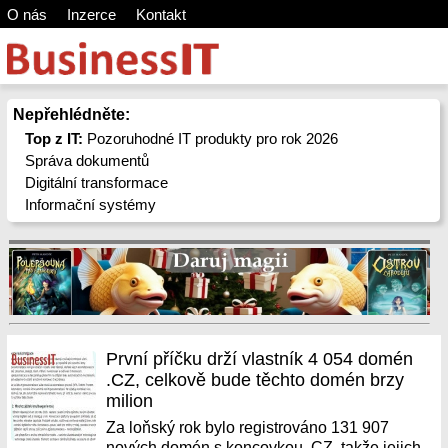
O nás
Inzerce
Kontakt
Nepřehlédněte:
Top z IT:
Pozoruhodné IT produkty pro rok 2026
Správa dokumentů
Digitální transformace
Informační systémy
První příčku drží vlastník 4 054 domén
.CZ, celkově bude těchto domén brzy
milion
Za loňský rok bylo registrováno 131 907
nových domén s koncovkou .CZ, takže jejich