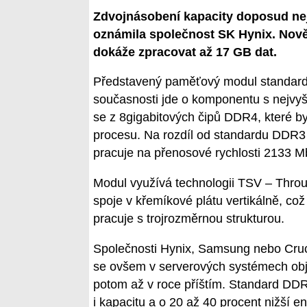
Zdvojnásobení kapacity doposud n
oznámila společnost SK Hynix. Nově
dokáže zpracovat až 17 GB dat.
Představený paměťový modul standardu
současnosti jde o komponentu s nejvyš
se z 8gigabitových čipů DDR4, které 
procesu. Na rozdíl od standardu DDR3 
pracuje na přenosové rychlosti 2133 Mb
Modul využívá technologii TSV – Throug
spoje v křemíkové plátu vertikálně, co
pracuje s trojrozměrnou strukturou.
Společnosti Hynix, Samsung nebo Cruc
se ovšem v serverových systémech obje
potom až v roce příštím. Standard DD
i kapacitu a o 20 až 40 procent nižší 