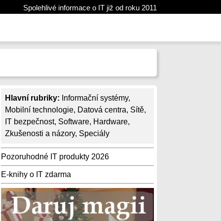
Spolehlivé informace o IT již od roku 2011
Hlavní rubriky:
Informační systémy
,
Mobilní technologie
,
Datová centra
,
Sítě
,
IT bezpečnost
,
Software
,
Hardware
,
Zkušenosti a názory
,
Speciály
Pozoruhodné IT produkty 2026
E-knihy o IT zdarma