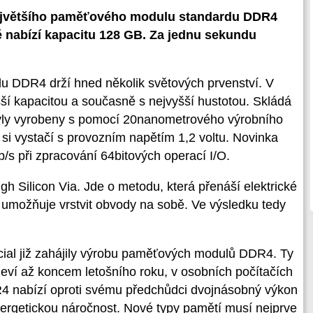
ejvětšího paměťového modulu standardu DDR4
 nabízí kapacitu 128 GB. Za jednu sekundu
 DDR4 drží hned několik světových prvenství. V
ší kapacitou a současně s nejvyšší hustotou. Skládá
byly vyrobeny s pomocí 20nanometrového výrobního
si vystačí s provozním napětím 1,2 voltu. Novinka
/s při zpracování 64bitových operací I/O.
h Silicon Via. Jde o metodu, která přenáší elektrické
ž umožňuje vrstvit obvody na sobě. Ve výsledku tedy
ial již zahájily výrobu paměťových modulů DDR4. Ty
ví až koncem letošního roku, v osobních počítačích
R4 nabízí oproti svému předchůdci dvojnásobný výkon
energetickou náročnost. Nové typy pamětí musí nejprve