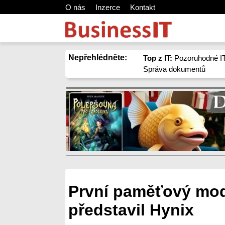
O nás
Inzerce
Kontakt
Nepřehlédněte:
Top z IT:
Pozoruhodné IT
Správa dokumentů
První paměťový mod
představil Hynix