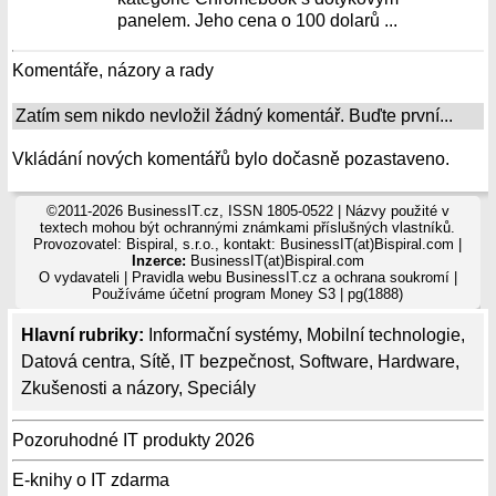
panelem. Jeho cena o 100 dolarů ...
Komentáře, názory a rady
Zatím sem nikdo nevložil žádný komentář. Buďte první...
Vkládání nových komentářů bylo dočasně pozastaveno.
©2011-2026 BusinessIT.cz, ISSN 1805-0522 | Názvy použité v
textech mohou být ochrannými známkami příslušných vlastníků.
Provozovatel: Bispiral, s.r.o., kontakt: BusinessIT(at)Bispiral.com |
Inzerce:
BusinessIT(at)Bispiral.com
O vydavateli
|
Pravidla webu BusinessIT.cz a ochrana soukromí
|
Používáme
účetní program Money S3
| pg(1888)
Hlavní rubriky:
Informační systémy
,
Mobilní technologie
,
Datová centra
,
Sítě
,
IT bezpečnost
,
Software
,
Hardware
,
Zkušenosti a názory
,
Speciály
Pozoruhodné IT produkty 2026
E-knihy o IT zdarma