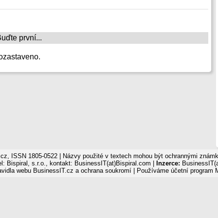
ďte první...
ozastaveno.
cz, ISSN 1805-0522 | Názvy použité v textech mohou být ochrannými známka
: Bispiral, s.r.o., kontakt: BusinessIT(at)Bispiral.com |
Inzerce:
BusinessIT(a
avidla webu BusinessIT.cz a ochrana soukromí
| Používáme
účetní program