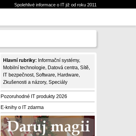
Spolehlivé informace o IT již od roku 2011
Hlavní rubriky:
Informační systémy
,
Mobilní technologie
,
Datová centra
,
Sítě
,
IT bezpečnost
,
Software
,
Hardware
,
Zkušenosti a názory
,
Speciály
Pozoruhodné IT produkty 2026
E-knihy o IT zdarma