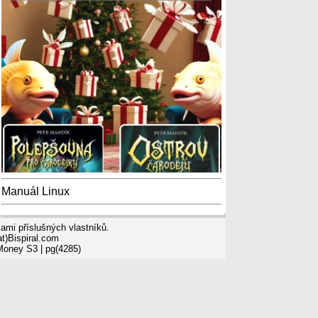
Manuál Linux
mi příslušných vlastníků.
t)Bispiral.com
 Money S3
| pg(4285)