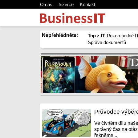
O nás
Inzerce
Kontakt
Nepřehlédněte:
Top z IT:
Pozoruhodné IT
Správa dokumentů
Průvodce výběr
Ve čtvrtém dílu naš
správný čas na otázk
řekněme...