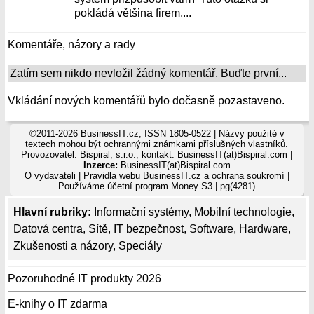
pokládá většina firem,...
Komentáře, názory a rady
Zatím sem nikdo nevložil žádný komentář. Buďte první...
Vkládání nových komentářů bylo dočasně pozastaveno.
©2011-2026 BusinessIT.cz, ISSN 1805-0522 | Názvy použité v
textech mohou být ochrannými známkami příslušných vlastníků.
Provozovatel: Bispiral, s.r.o., kontakt: BusinessIT(at)Bispiral.com |
Inzerce:
BusinessIT(at)Bispiral.com
O vydavateli
|
Pravidla webu BusinessIT.cz a ochrana soukromí
|
Používáme
účetní program Money S3
| pg(4281)
Hlavní rubriky:
Informační systémy
,
Mobilní technologie
,
Datová centra
,
Sítě
,
IT bezpečnost
,
Software
,
Hardware
,
Zkušenosti a názory
,
Speciály
Pozoruhodné IT produkty 2026
E-knihy o IT zdarma