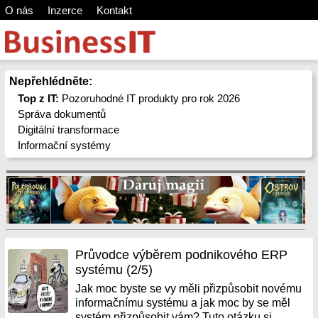
O nás
Inzerce
Kontakt
Nepřehlédněte:
Top z IT:
Pozoruhodné IT produkty pro rok 2026
Správa dokumentů
Digitální transformace
Informační systémy
Průvodce výběrem podnikového ERP
systému (2/5)
Jak moc byste se vy měli přizpůsobit novému
informačnímu systému a jak moc by se měl
systém přizpůsobit vám? Tuto otázku si