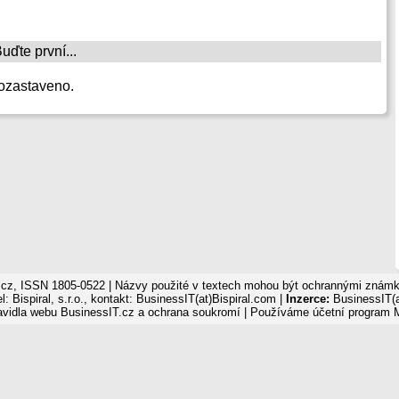
ďte první...
ozastaveno.
cz, ISSN 1805-0522 | Názvy použité v textech mohou být ochrannými známka
: Bispiral, s.r.o., kontakt: BusinessIT(at)Bispiral.com |
Inzerce:
BusinessIT(a
avidla webu BusinessIT.cz a ochrana soukromí
| Používáme
účetní program