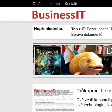
O nás
Inzerce
Kontakt
Nepřehlédněte:
Top z IT:
Pozoruhodné IT
Správa dokumentů
Průkopníci bezdr
Dvě ze tří konsorcií
své technologie. No