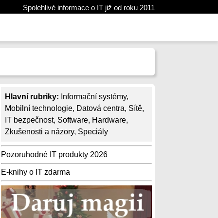
Spolehlivé informace o IT již od roku 2011
Hlavní rubriky:
Informační systémy
,
Mobilní technologie
,
Datová centra
,
Sítě
,
IT bezpečnost
,
Software
,
Hardware
,
Zkušenosti a názory
,
Speciály
Pozoruhodné IT produkty 2026
E-knihy o IT zdarma