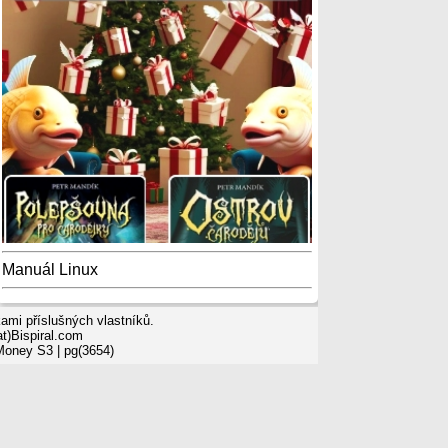
Manuál Linux
mi příslušných vlastníků.
t)Bispiral.com
 Money S3
| pg(3654)