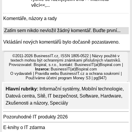
věcí<<,...
Komentáře, názory a rady
Zatím sem nikdo nevložil žádný komentář. Buďte první...
Vkládání nových komentářů bylo dočasně pozastaveno.
©2011-2026 BusinessIT.cz, ISSN 1805-0522 | Názvy použité v
textech mohou být ochrannými známkami příslušných vlastníků.
Provozovatel: Bispiral, s.r.o., kontakt: BusinessIT(at)Bispiral.com |
Inzerce:
BusinessIT(at)Bispiral.com
O vydavateli
|
Pravidla webu BusinessIT.cz a ochrana soukromí
|
Používáme
účetní program Money S3
| pg(947)
Hlavní rubriky:
Informační systémy
,
Mobilní technologie
,
Datová centra
,
Sítě
,
IT bezpečnost
,
Software
,
Hardware
,
Zkušenosti a názory
,
Speciály
Pozoruhodné IT produkty 2026
E-knihy o IT zdarma