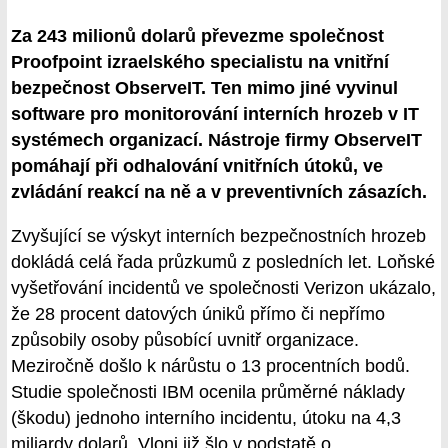
Za 243 milionů dolarů převezme společnost
Proofpoint izraelského specialistu na vnitřní
bezpečnost ObserveIT. Ten mimo jiné vyvinul
software pro monitorování interních hrozeb v IT
systémech organizací. Nástroje firmy ObserveIT
pomáhají při odhalování vnitřních útoků, ve
zvládání reakcí na ně a v preventivních zásazích.
Zvyšující se výskyt interních bezpečnostních hrozeb
dokládá celá řada průzkumů z posledních let. Loňské
vyšetřování incidentů ve společnosti Verizon ukázalo,
že 28 procent datových úniků přímo či nepřímo
způsobily osoby působící uvnitř organizace.
Meziročně došlo k nárůstu o 13 procentních bodů.
Studie společnosti IBM ocenila průměrné náklady
(škodu) jednoho interního incidentu, útoku na 4,3
miliardy dolarů. Vloni již šlo v podstatě o