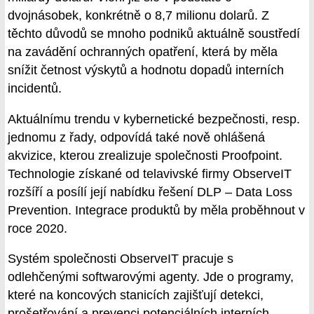
dvojnásobek, konkrétně o 8,7 milionu dolarů. Z
těchto důvodů se mnoho podniků aktuálně soustředí
na zavádění ochranných opatření, která by měla
snížit četnost výskytů a hodnotu dopadů interních
incidentů.
Aktuálnímu trendu v kybernetické bezpečnosti, resp.
jednomu z řady, odpovídá také nově ohlášená
akvizice, kterou zrealizuje společnosti Proofpoint.
Technologie získané od telavivské firmy ObserveIT
rozšíří a posílí její nabídku řešení DLP – Data Loss
Prevention. Integrace produktů by měla proběhnout v
roce 2020.
Systém společnosti ObserveIT pracuje s
odlehčenými softwarovými agenty. Jde o programy,
které na koncových stanicích zajišťují detekci,
prošetřování a prevenci potenciálních interních