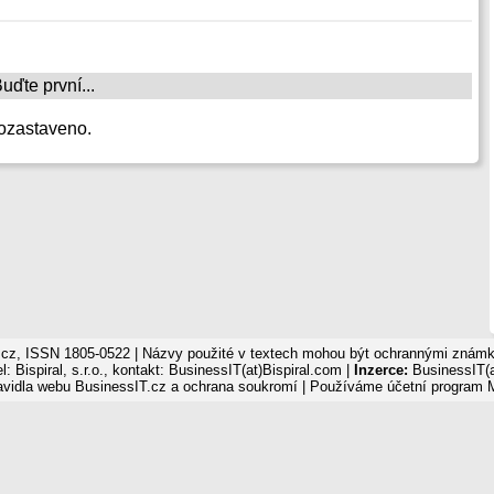
ďte první...
ozastaveno.
cz, ISSN 1805-0522 | Názvy použité v textech mohou být ochrannými známka
: Bispiral, s.r.o., kontakt: BusinessIT(at)Bispiral.com |
Inzerce:
BusinessIT(a
avidla webu BusinessIT.cz a ochrana soukromí
| Používáme
účetní program