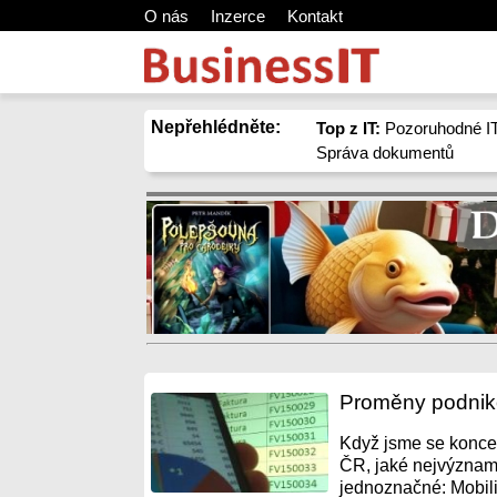
O nás
Inzerce
Kontakt
Nepřehlédněte:
Top z IT:
Pozoruhodné IT
Správa dokumentů
Proměny podnik
Když jsme se konce
ČR, jaké nejvýznamně
jednoznačné: Mobilit