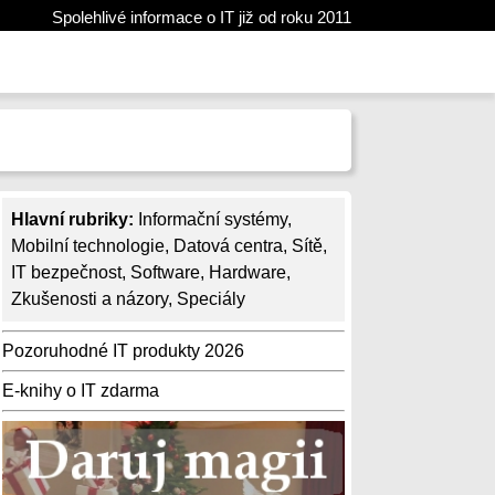
Spolehlivé informace o IT již od roku 2011
Hlavní rubriky:
Informační systémy
,
Mobilní technologie
,
Datová centra
,
Sítě
,
IT bezpečnost
,
Software
,
Hardware
,
Zkušenosti a názory
,
Speciály
Pozoruhodné IT produkty 2026
E-knihy o IT zdarma