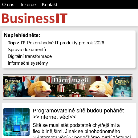
O nás
Inzerce
Kontakt
Nepřehlédněte:
Top z IT:
Pozoruhodné IT produkty pro rok 2026
Správa dokumentů
Digitální transformace
Informační systémy
Programovatelné sítě budou pohánět
>>internet věcí<<
Sítě se musí stát podstatně chytřejšími a
flexibilnějšími. Jinak se plnohodnotného
>>internetu věcí<< nedočkáme, tvrdí zástupci