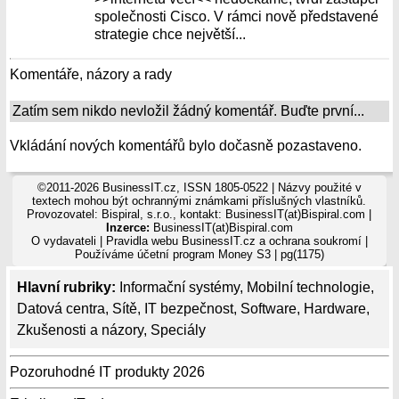
společnosti Cisco. V rámci nově představené
strategie chce největší...
Komentáře, názory a rady
Zatím sem nikdo nevložil žádný komentář. Buďte první...
Vkládání nových komentářů bylo dočasně pozastaveno.
©2011-2026 BusinessIT.cz, ISSN 1805-0522 | Názvy použité v
textech mohou být ochrannými známkami příslušných vlastníků.
Provozovatel: Bispiral, s.r.o., kontakt: BusinessIT(at)Bispiral.com |
Inzerce:
BusinessIT(at)Bispiral.com
O vydavateli
|
Pravidla webu BusinessIT.cz a ochrana soukromí
|
Používáme
účetní program Money S3
| pg(1175)
Hlavní rubriky:
Informační systémy
,
Mobilní technologie
,
Datová centra
,
Sítě
,
IT bezpečnost
,
Software
,
Hardware
,
Zkušenosti a názory
,
Speciály
Pozoruhodné IT produkty 2026