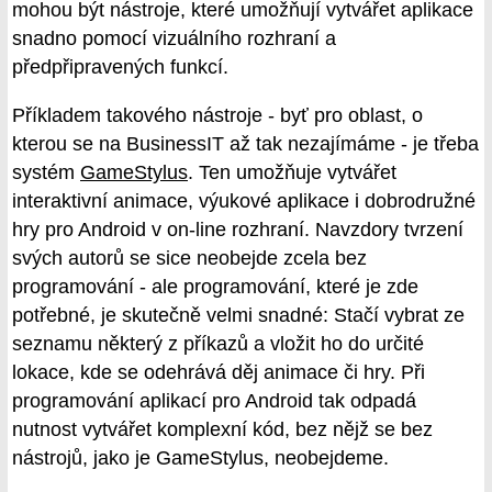
mohou být nástroje, které umožňují vytvářet aplikace
snadno pomocí vizuálního rozhraní a
předpřipravených funkcí.
Příkladem takového nástroje - byť pro oblast, o
kterou se na BusinessIT až tak nezajímáme - je třeba
systém
GameStylus
. Ten umožňuje vytvářet
interaktivní animace, výukové aplikace i dobrodružné
hry pro Android v on-line rozhraní. Navzdory tvrzení
svých autorů se sice neobejde zcela bez
programování - ale programování, které je zde
potřebné, je skutečně velmi snadné: Stačí vybrat ze
seznamu některý z příkazů a vložit ho do určité
lokace, kde se odehrává děj animace či hry. Při
programování aplikací pro Android tak odpadá
nutnost vytvářet komplexní kód, bez nějž se bez
nástrojů, jako je GameStylus, neobejdeme.