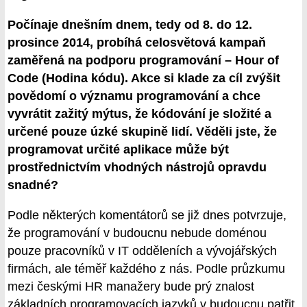
Počínaje dnešním dnem, tedy od 8. do 12.
prosince 2014, probíhá celosvětová kampaň
zaměřená na podporu programování – Hour of
Code (Hodina kódu). Akce si klade za cíl zvýšit
povědomí o významu programování a chce
vyvrátit zažitý mýtus, že kódování je složité a
určené pouze úzké skupině lidí. Věděli jste, že
programovat určité aplikace může být
prostřednictvím vhodných nástrojů opravdu
snadné?
Podle některých komentátorů se již dnes potvrzuje,
že programování v budoucnu nebude doménou
pouze pracovníků v IT odděleních a vývojářských
firmách, ale téměř každého z nás. Podle průzkumu
mezi českými HR manažery bude prý znalost
základních programovacích jazyků v budoucnu patřit