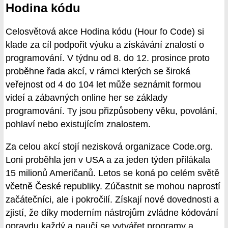
Hodina kódu
Celosvětová akce Hodina kódu (Hour fo Code) si
klade za cíl podpořit výuku a získávání znalostí o
programování. V týdnu od 8. do 12. prosince proto
proběhne řada akcí, v rámci kterých se široká
veřejnost od 4 do 104 let může seznámit formou
videí a zábavných online her se základy
programování. Ty jsou přizpůsobeny věku, povolání,
pohlaví nebo existujícím znalostem.
Za celou akcí stojí nezisková organizace Code.org.
Loni proběhla jen v USA a za jeden týden přilákala
15 milionů Američanů. Letos se koná po celém světě
včetně České republiky. Zúčastnit se mohou naprostí
začátečníci, ale i pokročilí. Získají nové dovednosti a
zjistí, že díky moderním nástrojům zvládne kódování
opravdu každý a naučí se vytvářet programy a