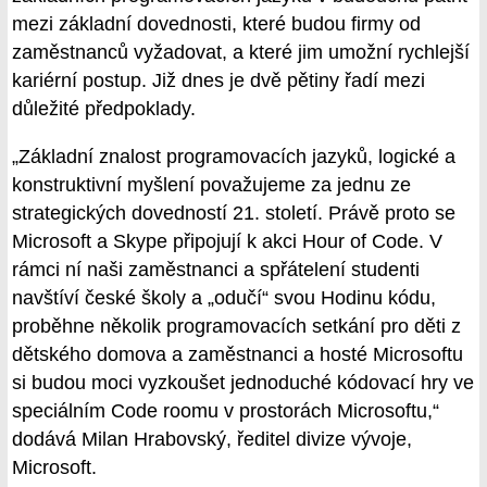
mezi základní dovednosti, které budou firmy od
zaměstnanců vyžadovat, a které jim umožní rychlejší
kariérní postup. Již dnes je dvě pětiny řadí mezi
důležité předpoklady.
„Základní znalost programovacích jazyků, logické a
konstruktivní myšlení považujeme za jednu ze
strategických dovedností 21. století. Právě proto se
Microsoft a Skype připojují k akci Hour of Code. V
rámci ní naši zaměstnanci a spřátelení studenti
navštíví české školy a „odučí“ svou Hodinu kódu,
proběhne několik programovacích setkání pro děti z
dětského domova a zaměstnanci a hosté Microsoftu
si budou moci vyzkoušet jednoduché kódovací hry ve
speciálním Code roomu v prostorách Microsoftu,“
dodává Milan Hrabovský, ředitel divize vývoje,
Microsoft.