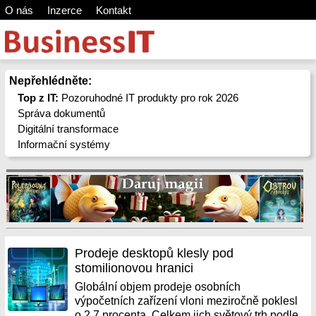
O nás
Inzerce
Kontakt
Nepřehlédněte:
Top z IT:
Pozoruhodné IT produkty pro rok 2026
Správa dokumentů
Digitální transformace
Informační systémy
Prodeje desktopů klesly pod
stomilionovou hranici
Globální objem prodeje osobních
výpočetních zařízení vloni meziročně poklesl
o 2,7 procenta. Celkem jich světový trh podle