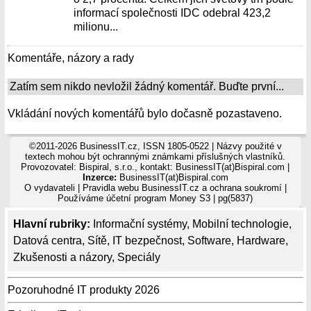
informací společnosti IDC odebral 423,2
milionu...
Komentáře, názory a rady
Zatím sem nikdo nevložil žádný komentář. Buďte první...
Vkládání nových komentářů bylo dočasně pozastaveno.
©2011-2026 BusinessIT.cz, ISSN 1805-0522 | Názvy použité v
textech mohou být ochrannými známkami příslušných vlastníků.
Provozovatel: Bispiral, s.r.o., kontakt: BusinessIT(at)Bispiral.com |
Inzerce:
BusinessIT(at)Bispiral.com
O vydavateli
|
Pravidla webu BusinessIT.cz a ochrana soukromí
|
Používáme
účetní program Money S3
| pg(5837)
Hlavní rubriky:
Informační systémy
,
Mobilní technologie
,
Datová centra
,
Sítě
,
IT bezpečnost
,
Software
,
Hardware
,
Zkušenosti a názory
,
Speciály
Pozoruhodné IT produkty 2026