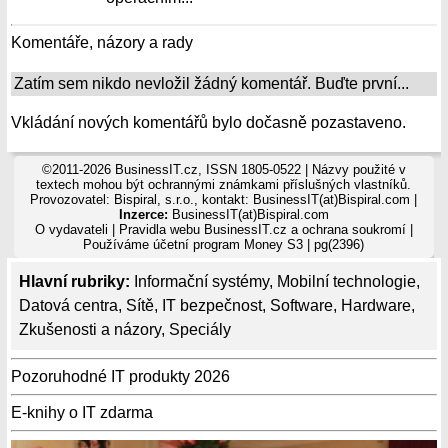
Komentáře, názory a rady
Zatím sem nikdo nevložil žádný komentář. Buďte první...
Vkládání nových komentářů bylo dočasně pozastaveno.
©2011-2026 BusinessIT.cz, ISSN 1805-0522 | Názvy použité v
textech mohou být ochrannými známkami příslušných vlastníků.
Provozovatel: Bispiral, s.r.o., kontakt: BusinessIT(at)Bispiral.com |
Inzerce:
BusinessIT(at)Bispiral.com
O vydavateli
|
Pravidla webu BusinessIT.cz a ochrana soukromí
|
Používáme
účetní program Money S3
| pg(2396)
Hlavní rubriky:
Informační systémy
,
Mobilní technologie
,
Datová centra
,
Sítě
,
IT bezpečnost
,
Software
,
Hardware
,
Zkušenosti a názory
,
Speciály
Pozoruhodné IT produkty 2026
E-knihy o IT zdarma