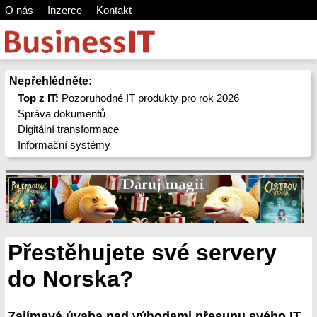
O nás
Inzerce
Kontakt
Nepřehlédněte:
Top z IT:
Pozoruhodné IT produkty pro rok 2026
Správa dokumentů
Digitální transformace
Informační systémy
Přestěhujete své servery
do Norska?
Zajímavá úvaha nad výhodami přesunu svého IT