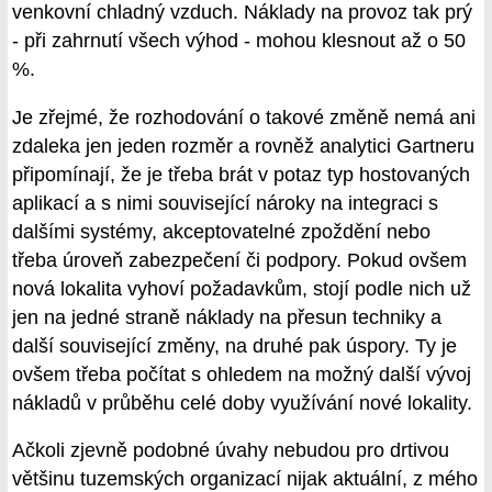
venkovní chladný vzduch. Náklady na provoz tak prý
- při zahrnutí všech výhod - mohou klesnout až o 50
%.
Je zřejmé, že rozhodování o takové změně nemá ani
zdaleka jen jeden rozměr a rovněž analytici Gartneru
připomínají, že je třeba brát v potaz typ hostovaných
aplikací a s nimi související nároky na integraci s
dalšími systémy, akceptovatelné zpoždění nebo
třeba úroveň zabezpečení či podpory. Pokud ovšem
nová lokalita vyhoví požadavkům, stojí podle nich už
jen na jedné straně náklady na přesun techniky a
další související změny, na druhé pak úspory. Ty je
ovšem třeba počítat s ohledem na možný další vývoj
nákladů v průběhu celé doby využívání nové lokality.
Ačkoli zjevně podobné úvahy nebudou pro drtivou
většinu tuzemských organizací nijak aktuální, z mého