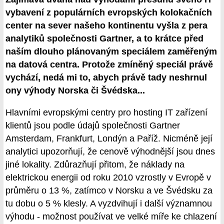
vybavení z populárních evropských kolokačních
center na sever našeho kontinentu vyšla z pera
analytiků společnosti Gartner, a to krátce před
naším dlouho plánovaným speciálem zaměřeným
na datová centra. Protože zmíněný speciál právě
vychází, nedá mi to, abych právě tady neshrnul
ony výhody Norska či Švédska...
Hlavními evropskými centry pro hosting IT zařízení
klientů jsou podle údajů společnosti Gartner
Amsterdam, Frankfurt, Londýn a Paříž. Nicméně její
analytici upozorňují, že cenově výhodnější jsou dnes
jiné lokality. Zdůrazňují přitom, že náklady na
elektrickou energii od roku 2010 vzrostly v Evropě v
průměru o 13 %, zatímco v Norsku a ve Švédsku za
tu dobu o 5 % klesly. A vyzdvihují i další významnou
výhodu - možnost používat ve velké míře ke chlazení