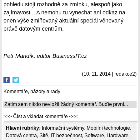
pohledu stojí rozhodně za zmínku, alespoň jako
zajímavost... A nemohu tu vynechat ani odkaz na
onen výše zmiňovaný aktuální
speciál věnovaný
právě datovým centrům
.
Petr Mandík, editor BusinessIT.cz
(10. 11. 2014 | redakce2)
Komentáře, názory a rady
Zatím sem nikdo nevložil žádný komentář. Buďte první...
>>> Číst a vkládat komentáře <<<
Hlavní rubriky:
Informační systémy
,
Mobilní technologie
,
Datová centra
,
Sítě
,
IT bezpečnost
,
Software
,
Hardware
,