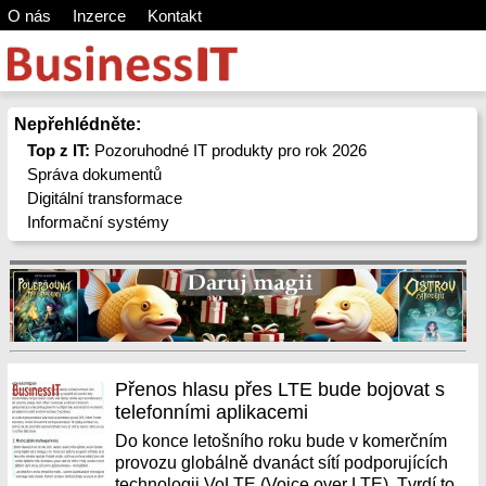
O nás
Inzerce
Kontakt
Nepřehlédněte:
Top z IT:
Pozoruhodné IT produkty pro rok 2026
Správa dokumentů
Digitální transformace
Informační systémy
Přenos hlasu přes LTE bude bojovat s
telefonními aplikacemi
Do konce letošního roku bude v komerčním
provozu globálně dvanáct sítí podporujících
technologii VoLTE (Voice over LTE). Tvrdí to