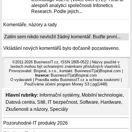
alespoň analytici společnosti Infonetics
Research. Podle jejich...
Komentáře, názory a rady
Zatím sem nikdo nevložil žádný komentář. Buďte první...
Vkládání nových komentářů bylo dočasně pozastaveno.
©2011-2026 BusinessIT.cz, ISSN 1805-0522 | Názvy použité v
textech mohou být ochrannými známkami příslušných vlastníků.
Provozovatel: Bispiral, s.r.o., kontakt: BusinessIT(at)Bispiral.com |
Inzerce:
BusinessIT(at)Bispiral.com
O vydavateli
|
Pravidla webu BusinessIT.cz a ochrana soukromí
|
Používáme
účetní program Money S3
| pg(1448)
Hlavní rubriky:
Informační systémy
,
Mobilní technologie
,
Datová centra
,
Sítě
,
IT bezpečnost
,
Software
,
Hardware
,
Zkušenosti a názory
,
Speciály
Pozoruhodné IT produkty 2026