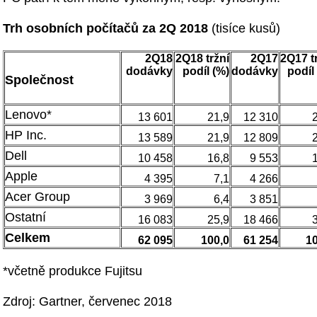
Trh osobních počítačů za 2Q 2018
(tisíce kusů)
2Q18
2Q18 tržní
2Q17
2Q17 t
dodávky
podíl (%)
dodávky
podíl
Společnost
Lenovo*
13 601
21,9
12 310
HP Inc.
13 589
21,9
12 809
Dell
10 458
16,8
9 553
Apple
4 395
7,1
4 266
Acer Group
3 969
6,4
3 851
Ostatní
16 083
25,9
18 466
Celkem
62 095
100,0
61 254
10
*včetně produkce Fujitsu
Zdroj: Gartner, červenec 2018