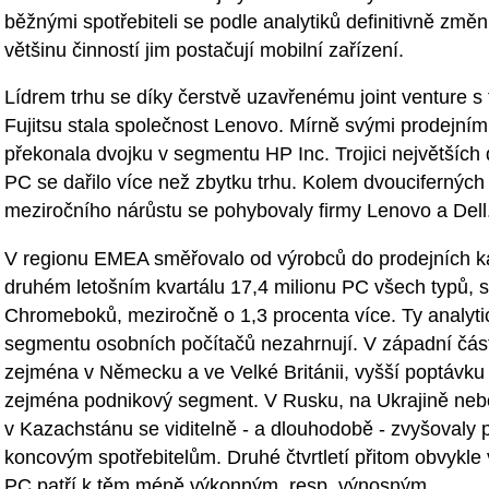
běžnými spotřebiteli se podle analytiků definitivně změn
většinu činností jim postačují mobilní zařízení.
Lídrem trhu se díky čerstvě uzavřenému joint venture s
Fujitsu stala společnost Lenovo. Mírně svými prodejním
překonala dvojku v segmentu HP Inc. Trojici největších
PC se dařilo více než zbytku trhu. Kolem dvouciferných
meziročního nárůstu se pohybovaly firmy Lenovo a Dell
V regionu EMEA směřovalo od výrobců do prodejních k
druhém letošním kvartálu 17,4 milionu PC všech typů, 
Chromeboků, meziročně o 1,3 procenta více. Ty analyti
segmentu osobních počítačů nezahrnují. V západní část
zejména v Německu a ve Velké Británii, vyšší poptávku
zejména podnikový segment. V Rusku, na Ukrajině neb
v Kazachstánu se viditelně - a dlouhodobě - zvyšovaly 
koncovým spotřebitelům. Druhé čtvrtletí přitom obvykl
PC patří k těm méně výkonným, resp. výnosným.