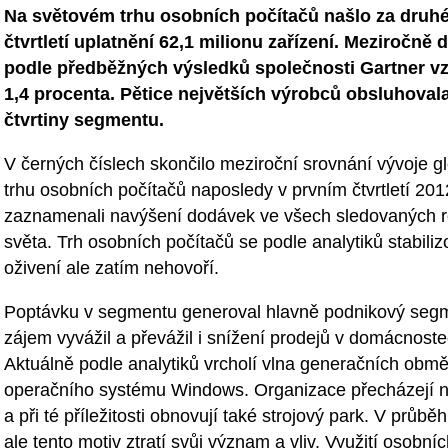
Na světovém trhu osobních počítačů našlo za druhé
čtvrtletí uplatnění 62,1 milionu zařízení. Meziročně
podle předběžných výsledků společnosti Gartner vz
1,4 procenta. Pětice největších výrobců obsluhovala
čtvrtiny segmentu.
V černých číslech skončilo meziroční srovnání vývoje g
trhu osobních počítačů naposledy v prvním čtvrtletí 2012
zaznamenali navýšení dodávek ve všech sledovaných 
světa. Trh osobních počítačů se podle analytiků stabiliz
oživení ale zatím nehovoří.
Poptávku v segmentu generoval hlavně podnikový segm
zájem vyvážil a převážil i snížení prodejů v domácnoste
Aktuálně podle analytiků vrcholí vlna generačních obm
operačního systému Windows. Organizace přecházejí n
a při té příležitosti obnovují také strojový park. V průbě
ale tento motiv ztratí svůj význam a vliv. Využití osobní