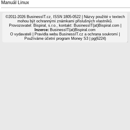
Manuál Linux
©2011-2026 BusinessIT.cz, ISSN 1805-0522 | Názvy použité v textech
mohou být ochrannými známkami příslušných vlastníků.
Provozovatel: Bispiral, s.r.o., kontakt: BusinessIT(at)Bispiral.com |
Inzerce:
BusinessIT(at)Bispiral.com
O vydavateli
|
Pravidla webu BusinessIT.cz a ochrana soukromí
|
Používáme
účetní program Money S3
| pg(6224)