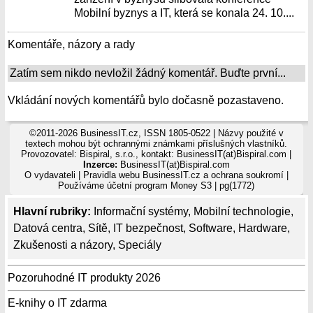
Mobilní byznys a IT, která se konala 24. 10....
Komentáře, názory a rady
Zatím sem nikdo nevložil žádný komentář. Buďte první...
Vkládání nových komentářů bylo dočasně pozastaveno.
©2011-2026 BusinessIT.cz, ISSN 1805-0522 | Názvy použité v
textech mohou být ochrannými známkami příslušných vlastníků.
Provozovatel: Bispiral, s.r.o., kontakt: BusinessIT(at)Bispiral.com |
Inzerce:
BusinessIT(at)Bispiral.com
O vydavateli
|
Pravidla webu BusinessIT.cz a ochrana soukromí
|
Používáme
účetní program Money S3
| pg(1772)
Hlavní rubriky:
Informační systémy
,
Mobilní technologie
,
Datová centra
,
Sítě
,
IT bezpečnost
,
Software
,
Hardware
,
Zkušenosti a názory
,
Speciály
Pozoruhodné IT produkty 2026
E-knihy o IT zdarma