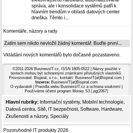
správa, ale i konsolidace systémů patří k
hlavním trendům v oblasti datových center
dneška. Těmto i...
Komentáře, názory a rady
Zatím sem nikdo nevložil žádný komentář. Buďte první...
Vkládání nových komentářů bylo dočasně pozastaveno.
©2011-2026 BusinessIT.cz, ISSN 1805-0522 | Názvy použité v
textech mohou být ochrannými známkami příslušných vlastníků.
Provozovatel: Bispiral, s.r.o., kontakt: BusinessIT(at)Bispiral.com |
Inzerce:
BusinessIT(at)Bispiral.com
O vydavateli
|
Pravidla webu BusinessIT.cz a ochrana soukromí
|
Používáme
účetní program Money S3
| pg(2067)
Hlavní rubriky:
Informační systémy
,
Mobilní technologie
,
Datová centra
,
Sítě
,
IT bezpečnost
,
Software
,
Hardware
,
Zkušenosti a názory
,
Speciály
Pozoruhodné IT produkty 2026