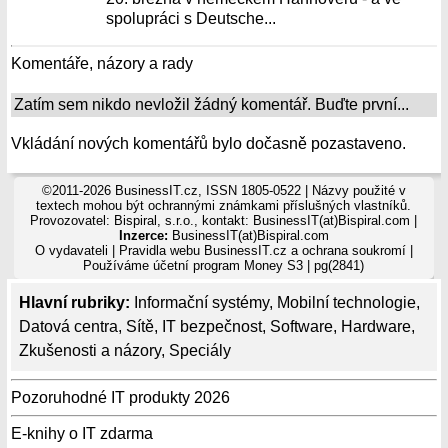
spolupráci s Deutsche...
Komentáře, názory a rady
Zatím sem nikdo nevložil žádný komentář. Buďte první...
Vkládání nových komentářů bylo dočasně pozastaveno.
©2011-2026 BusinessIT.cz, ISSN 1805-0522 | Názvy použité v
textech mohou být ochrannými známkami příslušných vlastníků.
Provozovatel: Bispiral, s.r.o., kontakt: BusinessIT(at)Bispiral.com |
Inzerce:
BusinessIT(at)Bispiral.com
O vydavateli
|
Pravidla webu BusinessIT.cz a ochrana soukromí
|
Používáme
účetní program Money S3
| pg(2841)
Hlavní rubriky:
Informační systémy
,
Mobilní technologie
,
Datová centra
,
Sítě
,
IT bezpečnost
,
Software
,
Hardware
,
Zkušenosti a názory
,
Speciály
Pozoruhodné IT produkty 2026
E-knihy o IT zdarma