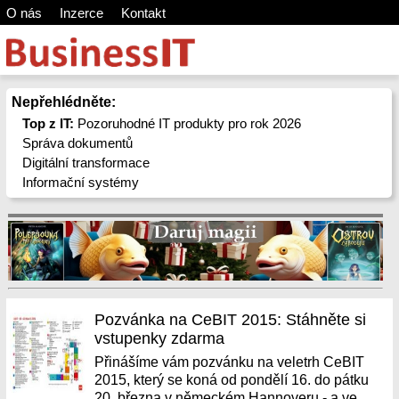
O nás
Inzerce
Kontakt
Nepřehlédněte:
Top z IT:
Pozoruhodné IT produkty pro rok 2026
Správa dokumentů
Digitální transformace
Informační systémy
Pozvánka na CeBIT 2015: Stáhněte si
vstupenky zdarma
Přinášíme vám pozvánku na veletrh CeBIT
2015, který se koná od pondělí 16. do pátku
20. března v německém Hannoveru - a ve