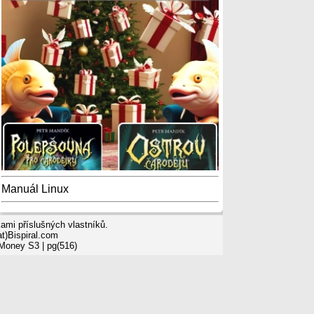
Manuál Linux
mi příslušných vlastníků.
t)Bispiral.com
 Money S3
| pg(516)