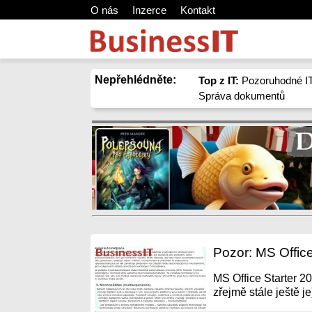
O nás
Inzerce
Kontakt
Nepřehlédněte:
Top z IT:
Pozoruhodné IT
Správa dokumentů
Pozor: MS Office
MS Office Starter 2
zřejmě stále ještě 