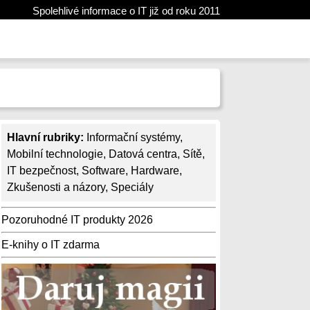
Spolehlivé informace o IT již od roku 2011
Hlavní rubriky:
Informační systémy
,
Mobilní technologie
,
Datová centra
,
Sítě
,
IT bezpečnost
,
Software
,
Hardware
,
Zkušenosti a názory
,
Speciály
Pozoruhodné IT produkty 2026
E-knihy o IT zdarma