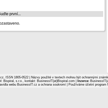
ďte první...
ozastaveno.
cz, ISSN 1805-0522 | Názvy použité v textech mohou být ochrannými známka
: Bispiral, s.r.o., kontakt: BusinessIT(at)Bispiral.com |
Inzerce:
BusinessIT(a
avidla webu BusinessIT.cz a ochrana soukromí
| Používáme
účetní program