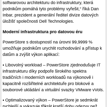
softwarovou architekturu do infrastruktury, která
podnikům pomáhá tyto problémy vyřešit,“ říká Dan
Inbar, prezident a generální ředitel divize datových
úložišť společnosti Dell Technologies.
Moderní infrastruktura pro datovou éru
PowerStore s dostupností na úrovni 99,9999 %
umožňuje podnikům urychlit rozhodování a přístup k
datům a zvýšit výkon aplikací:
• Libovolný workload – PowerStore zjednodušuje IT
infrastrukturu díky podpoře širokého spektra
tradičních i moderních workloadů na výkonově i
kapacitně rozšiřitelné architektuře pro blokové a
souborové ukládání a virtuální svazky VMware vVols.
• Optimalizovaný výkon – PowerStore je sedmkrát
rychlejší a vykazuje třikrát kratší dobu odezvy než