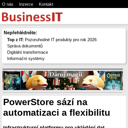
O nás
Inzerce
Kontakt
Nepřehlédněte:
Top z IT:
Pozoruhodné IT produkty pro rok 2026
Správa dokumentů
Digitální transformace
Informační systémy
PowerStore sází na
automatizaci a flexibilitu
Infrastrukturní platformu pro ukládání dat