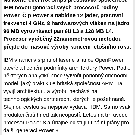
IBM novou generaci svých procesorů rodiny
Power. Čip Power 8 nabídne 12 jader, pracovní
frekvenci 4 GHz, 8 hardwarových vláken na jádro,
96 MB vyrovnávací paměti L3 a 128 MB L4.
Procesor vyráběný 22nanometrovou metodou
přejde do masové výroby koncem letošního roku.
IBM v rámci v srpnu ohlášené aliance OpenPower
otevřela licenční podmínky architektury Power. Podle
některých analytiků chce vytvořit podobný obchodní
model, jaký praktikuje britská společnost ARM. Ta
vyvíjí architekturu a výrobu nechává na
technologických partnerech, kterých je požehnaně.
Stejnou cestou se nejspíše vydává i IBM. Samo však
produkci čipů hned tak neopustí. Letos na trh uvede
procesor Power 8 a údajně existují i finální plány pro
další generaci Power 9.