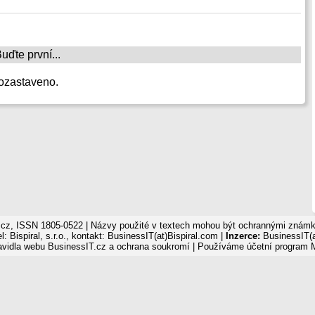
ďte první...
ozastaveno.
cz, ISSN 1805-0522 | Názvy použité v textech mohou být ochrannými známka
: Bispiral, s.r.o., kontakt: BusinessIT(at)Bispiral.com |
Inzerce:
BusinessIT(a
avidla webu BusinessIT.cz a ochrana soukromí
| Používáme
účetní program