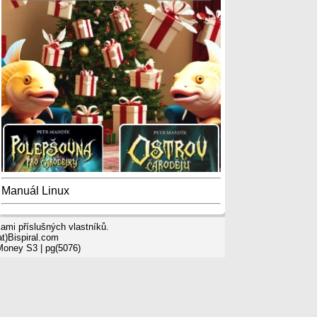
Manuál Linux
mi příslušných vlastníků.
t)Bispiral.com
 Money S3
| pg(5076)