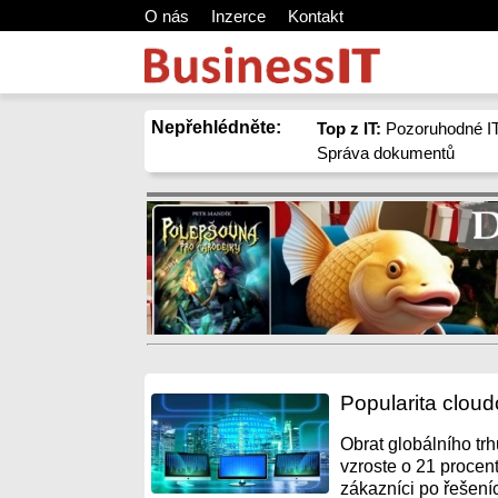
O nás
Inzerce
Kontakt
Nepřehlédněte:
Top z IT:
Pozoruhodné IT
Správa dokumentů
Popularita clou
Obrat globálního tr
vzroste o 21 procent
zákazníci po řešeníc