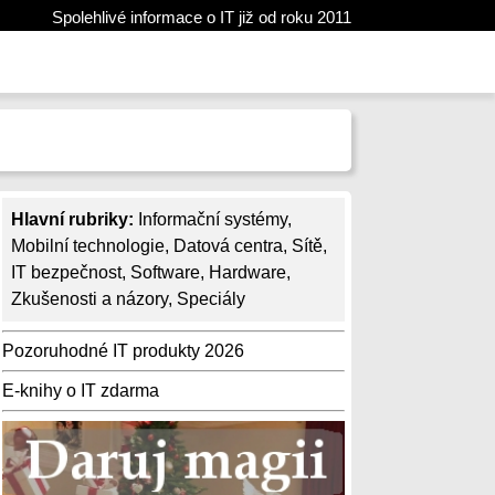
Spolehlivé informace o IT již od roku 2011
Hlavní rubriky:
Informační systémy
,
Mobilní technologie
,
Datová centra
,
Sítě
,
IT bezpečnost
,
Software
,
Hardware
,
Zkušenosti a názory
,
Speciály
Pozoruhodné IT produkty 2026
E-knihy o IT zdarma