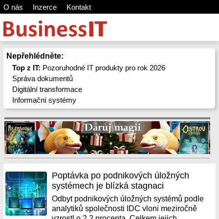
O nás
Inzerce
Kontakt
Nepřehlédněte:
Top z IT:
Pozoruhodné IT produkty pro rok 2026
Správa dokumentů
Digitální transformace
Informační systémy
Poptávka po podnikových úložných
systémech je blízká stagnaci
Odbyt podnikových úložných systémů podle
analytiků společnosti IDC vloni meziročně
vzrostl o 2,2 procenta. Celkem jejich