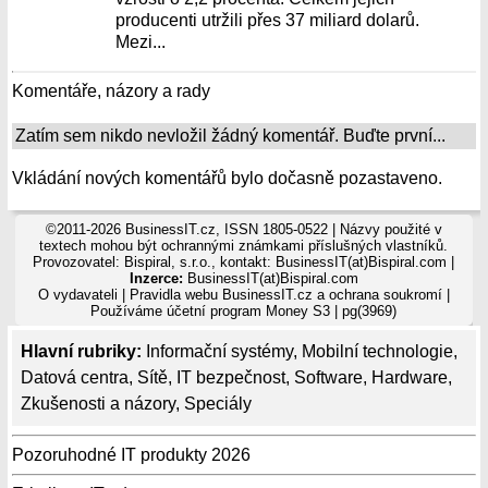
producenti utržili přes 37 miliard dolarů.
Mezi...
Komentáře, názory a rady
Zatím sem nikdo nevložil žádný komentář. Buďte první...
Vkládání nových komentářů bylo dočasně pozastaveno.
©2011-2026 BusinessIT.cz, ISSN 1805-0522 | Názvy použité v
textech mohou být ochrannými známkami příslušných vlastníků.
Provozovatel: Bispiral, s.r.o., kontakt: BusinessIT(at)Bispiral.com |
Inzerce:
BusinessIT(at)Bispiral.com
O vydavateli
|
Pravidla webu BusinessIT.cz a ochrana soukromí
|
Používáme
účetní program Money S3
| pg(3969)
Hlavní rubriky:
Informační systémy
,
Mobilní technologie
,
Datová centra
,
Sítě
,
IT bezpečnost
,
Software
,
Hardware
,
Zkušenosti a názory
,
Speciály
Pozoruhodné IT produkty 2026