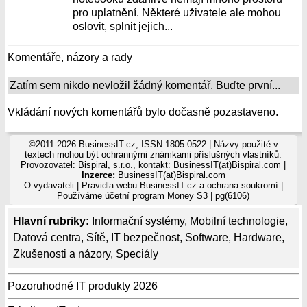
pro uplatnění. Některé uživatele ale mohou
oslovit, splnit jejich...
Komentáře, názory a rady
Zatím sem nikdo nevložil žádný komentář. Buďte první...
Vkládání nových komentářů bylo dočasně pozastaveno.
©2011-2026 BusinessIT.cz, ISSN 1805-0522 | Názvy použité v
textech mohou být ochrannými známkami příslušných vlastníků.
Provozovatel: Bispiral, s.r.o., kontakt: BusinessIT(at)Bispiral.com |
Inzerce:
BusinessIT(at)Bispiral.com
O vydavateli
|
Pravidla webu BusinessIT.cz a ochrana soukromí
|
Používáme
účetní program Money S3
| pg(6106)
Hlavní rubriky:
Informační systémy
,
Mobilní technologie
,
Datová centra
,
Sítě
,
IT bezpečnost
,
Software
,
Hardware
,
Zkušenosti a názory
,
Speciály
Pozoruhodné IT produkty 2026