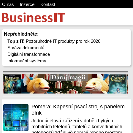
O nás
Inzerce
Kontakt
Nepřehlédněte:
Top z IT:
Pozoruhodné IT produkty pro rok 2026
Správa dokumentů
Digitální transformace
Informační systémy
Pomera: Kapesní psací stroj s panelem
eInk
Jednoúčelová zařízení v době chytrých
mobilních telefonů, tabletů a konvertibilních
notebooků zdánlivě nemají mnoho prostoru