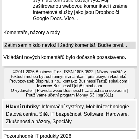
zašifrovanou webovou komunikaci i známé
internetové služby jako jsou Dropbox či
Google Docs. Více...
Komentáře, názory a rady
Zatím sem nikdo nevložil žádný komentář. Buďte první...
Vkládání nových komentářů bylo dočasně pozastaveno.
©2011-2026 BusinessIT.cz, ISSN 1805-0522 | Názvy použité v
textech mohou být ochrannými známkami příslušných vlastníků.
Provozovatel: Bispiral, s.r.o., kontakt: BusinessIT(at)Bispiral.com |
Inzerce:
BusinessIT(at)Bispiral.com
O vydavateli
|
Pravidla webu BusinessIT.cz a ochrana soukromí
|
Používáme
účetní program Money S3
| pg(5811)
Hlavní rubriky:
Informační systémy
,
Mobilní technologie
,
Datová centra
,
Sítě
,
IT bezpečnost
,
Software
,
Hardware
,
Zkušenosti a názory
,
Speciály
Pozoruhodné IT produkty 2026