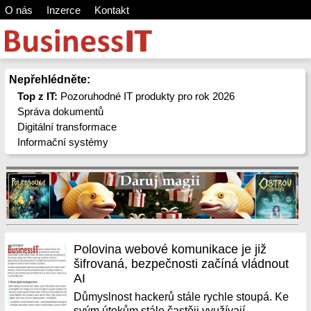
O nás
Inzerce
Kontakt
Nepřehlédněte:
Top z IT:
Pozoruhodné IT produkty pro rok 2026
Správa dokumentů
Digitální transformace
Informační systémy
Polovina webové komunikace je již
šifrovaná, bezpečnosti začíná vládnout
AI
Důmyslnost hackerů stále rychle stoupá. Ke
svým útokům stále častěji využívají