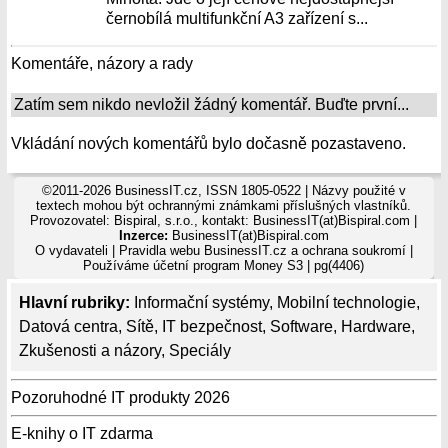
černobílá multifunkční A3 zařízení s...
Komentáře, názory a rady
Zatím sem nikdo nevložil žádný komentář. Buďte první...
Vkládání nových komentářů bylo dočasně pozastaveno.
©2011-2026 BusinessIT.cz, ISSN 1805-0522 | Názvy použité v
textech mohou být ochrannými známkami příslušných vlastníků.
Provozovatel: Bispiral, s.r.o., kontakt: BusinessIT(at)Bispiral.com |
Inzerce:
BusinessIT(at)Bispiral.com
O vydavateli
|
Pravidla webu BusinessIT.cz a ochrana soukromí
|
Používáme
účetní program Money S3
| pg(4406)
Hlavní rubriky:
Informační systémy
,
Mobilní technologie
,
Datová centra
,
Sítě
,
IT bezpečnost
,
Software
,
Hardware
,
Zkušenosti a názory
,
Speciály
Pozoruhodné IT produkty 2026
E-knihy o IT zdarma