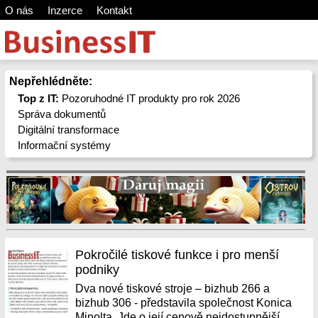
O nás
Inzerce
Kontakt
Nepřehlédněte:
Top z IT:
Pozoruhodné IT produkty pro rok 2026
Správa dokumentů
Digitální transformace
Informační systémy
Pokročilé tiskové funkce i pro menší
podniky
Dva nové tiskové stroje – bizhub 266 a
bizhub 306 - představila společnost Konica
Minolta. Jde o její cenově nejdostupnější