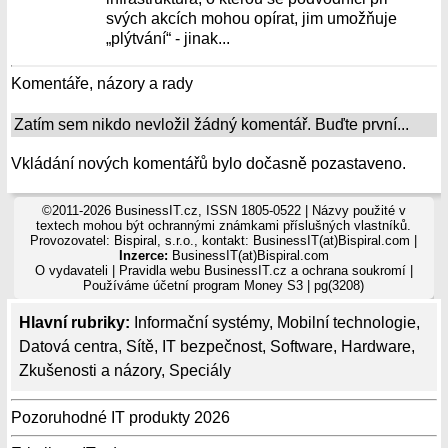
svých akcích mohou opírat, jim umožňuje
„plýtvání“ - jinak...
Komentáře, názory a rady
Zatím sem nikdo nevložil žádný komentář. Buďte první...
Vkládání nových komentářů bylo dočasně pozastaveno.
©2011-2026 BusinessIT.cz, ISSN 1805-0522 | Názvy použité v
textech mohou být ochrannými známkami příslušných vlastníků.
Provozovatel: Bispiral, s.r.o., kontakt: BusinessIT(at)Bispiral.com |
Inzerce:
BusinessIT(at)Bispiral.com
O vydavateli
|
Pravidla webu BusinessIT.cz a ochrana soukromí
|
Používáme
účetní program Money S3
| pg(3208)
Hlavní rubriky:
Informační systémy
,
Mobilní technologie
,
Datová centra
,
Sítě
,
IT bezpečnost
,
Software
,
Hardware
,
Zkušenosti a názory
,
Speciály
Pozoruhodné IT produkty 2026