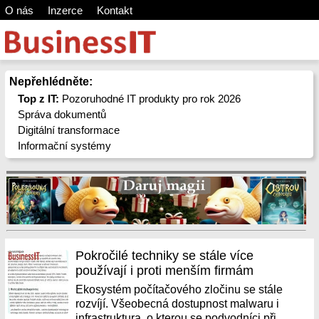
O nás
Inzerce
Kontakt
Nepřehlédněte:
Top z IT:
Pozoruhodné IT produkty pro rok 2026
Správa dokumentů
Digitální transformace
Informační systémy
Pokročilé techniky se stále více
používají i proti menším firmám
Ekosystém počítačového zločinu se stále
rozvíjí. Všeobecná dostupnost malwaru i
infrastruktura, o kterou se podvodníci při