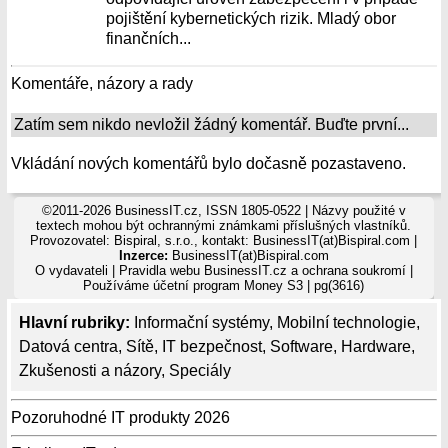
pojištění kybernetických rizik. Mladý obor
finančních...
Komentáře, názory a rady
Zatím sem nikdo nevložil žádný komentář. Buďte první...
Vkládání nových komentářů bylo dočasně pozastaveno.
©2011-2026 BusinessIT.cz, ISSN 1805-0522 | Názvy použité v
textech mohou být ochrannými známkami příslušných vlastníků.
Provozovatel: Bispiral, s.r.o., kontakt: BusinessIT(at)Bispiral.com |
Inzerce:
BusinessIT(at)Bispiral.com
O vydavateli
|
Pravidla webu BusinessIT.cz a ochrana soukromí
|
Používáme
účetní program Money S3
| pg(3616)
Hlavní rubriky:
Informační systémy
,
Mobilní technologie
,
Datová centra
,
Sítě
,
IT bezpečnost
,
Software
,
Hardware
,
Zkušenosti a názory
,
Speciály
Pozoruhodné IT produkty 2026