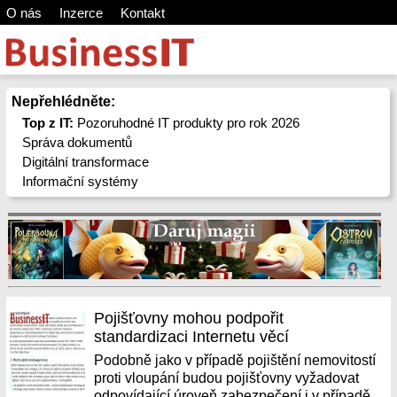
O nás
Inzerce
Kontakt
Nepřehlédněte:
Top z IT:
Pozoruhodné IT produkty pro rok 2026
Správa dokumentů
Digitální transformace
Informační systémy
Pojišťovny mohou podpořit
standardizaci Internetu věcí
Podobně jako v případě pojištění nemovitostí
proti vloupání budou pojišťovny vyžadovat
odpovídající úroveň zabezpečení i v případě