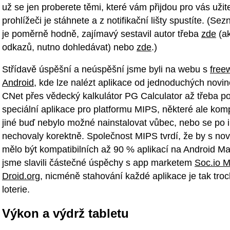
už se jen proberete těmi, které vám přijdou pro vás užit
prohlížeči je stáhnete a z notifikační lišty spustíte. (Se
je poměrně hodně, zajímavý sestavil autor třeba
zde
(ak
odkazů, nutno dohledávat) nebo
zde
.)
Střídavě úspěšní a neúspěšní jsme byli na webu s
free
Android
, kde lze nalézt aplikace od jednoduchých nov
CNet přes vědecký kalkulátor PG Calculator až třeba po
speciální aplikace pro platformu MIPS, některé ale kompa
jiné buď nebylo možné nainstalovat vůbec, nebo se po i
nechovaly korektně. Společnost MIPS tvrdí, že by s no
mělo být kompatibilních až 90 % aplikací na Android M
jsme slavili částečné úspěchy s app marketem
Soc.io M
Droid.org
, nicméně stahování každé aplikace je tak tro
loterie.
Výkon a výdrž tabletu