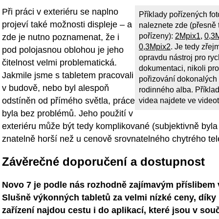
Při práci v exteriéru se naplno
Příklady pořízených foto
projeví také možnosti displeje – a
naleznete zde (přesně t
pořízeny):
2Mpix1
,
0,3
zde je nutno poznamenat, že i
0,3Mpix2
. Je tedy zřej
pod polojasnou oblohou je jeho
opravdu nástroj pro ry
čitelnost velmi problematická.
dokumentaci, nikoli pro
Jakmile jsme s tabletem pracovali
pořizování dokonalých f
v budově, nebo byl alespoň
rodinného alba. Příkla
odstíněn od přímého světla, práce
videa najdete ve videot
byla bez problémů. Jeho použití v
exteriéru může být tedy komplikované (subjektivně byla 
znatelně horší než u cenově srovnatelného chytrého tel
Závěrečné doporučení a dostupnost
Novo 7 je podle nás rozhodně zajímavým příslibem v
Slušně výkonných tabletů za velmi nízké ceny, díky 
zařízení najdou cestu i do aplikací, které jsou v sou