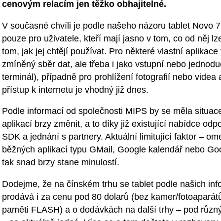
cenovým relacím jen těžko obhajitelné.
V současné chvíli je podle našeho názoru tablet Novo 
pouze pro uživatele, kteří mají jasno v tom, co od něj lze
tom, jak jej chtějí používat. Pro některé vlastní aplikace 
zmíněný sběr dat, ale třeba i jako vstupní nebo jednod
terminál), případně pro prohlížení fotografií nebo videa
přístup k internetu je vhodný již dnes.
Podle informací od společnosti MIPS by se měla situac
aplikací brzy změnit, a to díky již existující nabídce odp
SDK a jednání s partnery. Aktuální limitující faktor – o
běžných aplikací typu GMail, Google kalendář nebo Go
tak snad brzy stane minulostí.
Dodejme, že na čínském trhu se tablet podle našich inf
prodává i za cenu pod 80 dolarů (bez kamer/fotoaparát
paměti FLASH) a o dodávkách na další trhy – pod růz