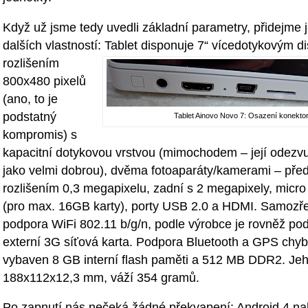
Když už jsme tedy uvedli základní parametry, přidejme j
dalších vlastností:
Tablet disponuje 7“ vícedotykovým di
rozlišením
800x480 pixelů
(ano, to je
podstatný
Tablet Ainovo Novo 7: Osazení konektor
kompromis) s
kapacitní dotykovou vrstvou (mimochodem – její odezv
jako velmi dobrou), dvěma fotoaparáty/kamerami – před
rozlišením 0,3 megapixelu, zadní s 2 megapixely, micr
(pro max. 16GB karty), porty USB 2.0 a HDMI. Samozře
podpora WiFi 802.11 b/g/n, podle výrobce je rovněž p
externí 3G síťová karta. Podpora Bluetooth a GPS chybí.
vybaven 8 GB interní flash paměti a 512 MB DDR2. Jeh
188x112x12,3 mm, váží 354 gramů.
Po zapnutí nás nečeká žádné překvapení: Android 4 n