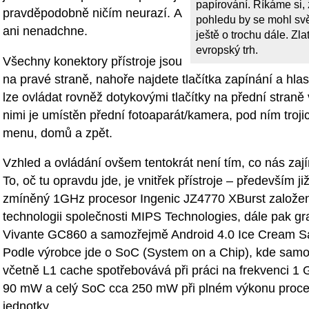
papírování. Říkáme si, 
pravděpodobně ničím neurazí. A
pohledu by se mohl sv
ani nenadchne.
ještě o trochu dále. Zl
evropský trh.
Všechny konektory přístroje jsou
na pravé straně, nahoře najdete tlačítka zapínání a hlasi
lze ovládat rovněž dotykovými tlačítky na přední straně
nimi je umístěn přední fotoaparát/kamera, pod ním trojic
menu, domů a zpět.
Vzhled a ovládání ovšem tentokrát není tím, co nás zaj
To, oč tu opravdu jde, je vnitřek přístroje – především ji
zmíněný 1GHz procesor Ingenic JZ4770 XBurst založe
technologii společnosti MIPS Technologies, dále pak gr
Vivante GC860 a samozřejmě Android 4.0 Ice Cream S
Podle výrobce jde o SoC (System on a Chip), kde samo
včetně L1 cache spotřebovává při práci na frekvenci 
90 mW a celý SoC cca 250 mW při plném výkonu proces
jednotky.