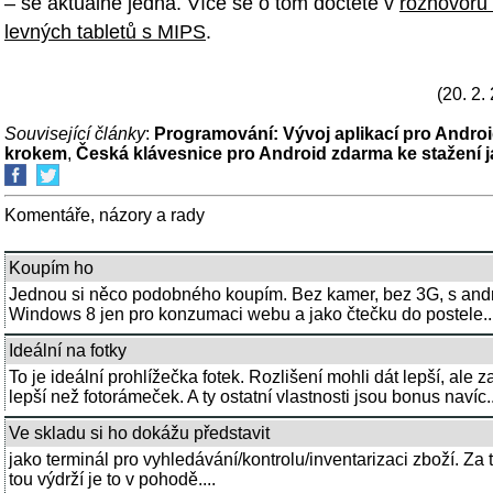
– se aktuálně jedná. Více se o tom dočtete v
rozhovoru
levných tabletů s MIPS
.
(20. 2.
Související články
:
Programování: Vývoj aplikací pro Androi
krokem
,
Česká klávesnice pro Android zdarma ke stažení 
Komentáře, názory a rady
Koupím ho
Jednou si něco podobného koupím. Bez kamer, bez 3G, s and
Windows 8 jen pro konzumaci webu a jako čtečku do postele...
Ideální na fotky
To je ideální prohlížečka fotek. Rozlišení mohli dát lepší, ale za
lepší než fotorámeček. A ty ostatní vlastnosti jsou bonus navíc..
Ve skladu si ho dokážu představit
jako terminál pro vyhledávání/kontrolu/inventarizaci zboží. Za 
tou výdrží je to v pohodě....