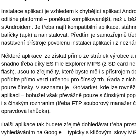
Instalace aplikací je vzhledem k chybějící aplikaci Andr
odlišné platformě – poněkud komplikovanější, než u bě
s Androidem. Je třeba najít kompatibilní aplikace, stáhn
balíčky (apk) a nainstalovat. Předtím je samozřejmě tře
nastavení přístroje povolenu instalaci aplikací i z nezn
Některé aplikace lze získat přímo ze
stránek výrobce
a 
snadno třeba díky ES File Explorer MIPS (z SD card ne
flash). Jsou to zřejmě ty, které byste měli s přístrojem d
pořídíte přímo verzi určenou pro čínský trh. Řada z nich
pouze čínsky. V seznamu je i GoMarket, kde lze rovněž 
aplikací – bohužel však převážně pouze s čínskými pop
i s čínským rozhraním (třeba FTP souborový manažer č
opravdová lahůdka).
Další aplikace tak budete zřejmě dohledávat třeba pros
vyhledáváním na Google – typicky s klíčovými slovy M