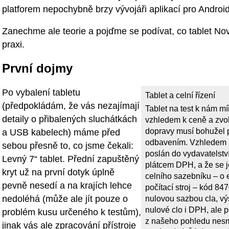
platforem nepochybně brzy vývojáři aplikací pro Android
Zanechme ale teorie a pojďme se podívat, co tablet Nov
praxi.
První dojmy
Po vybalení tabletu
Tablet a celní řízení
(předpokládám, že vás nezajímají
Tablet na test k nám mí
detaily o přibalených sluchátkách
vzhledem k ceně a zvo
dopravy musí bohužel p
a USB kabelech) máme před
odbavením. Vzhledem k
sebou přesně to, co jsme čekali:
poslán do vydavatelství
Levný 7“ tablet. Přední zapuštěný
plátcem DPH, a že se j
kryt už na první dotyk úplně
celního sazebníku – o 
pevně nesedí a na krajích lehce
počítací stroj – kód 84
nedoléhá (může ale jít pouze o
nulovou sazbou cla, vý
nulové clo i DPH, ale 
problém kusu určeného k testům),
z našeho pohledu nes
jinak vás ale zpracování přístroje