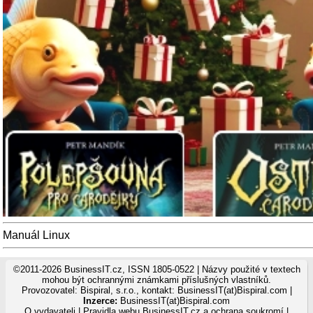
Manuál Linux
©2011-2026 BusinessIT.cz, ISSN 1805-0522 | Názvy použité v textech
mohou být ochrannými známkami příslušných vlastníků.
Provozovatel: Bispiral, s.r.o., kontakt: BusinessIT(at)Bispiral.com |
Inzerce:
BusinessIT(at)Bispiral.com
O vydavateli
|
Pravidla webu BusinessIT.cz a ochrana soukromí
|