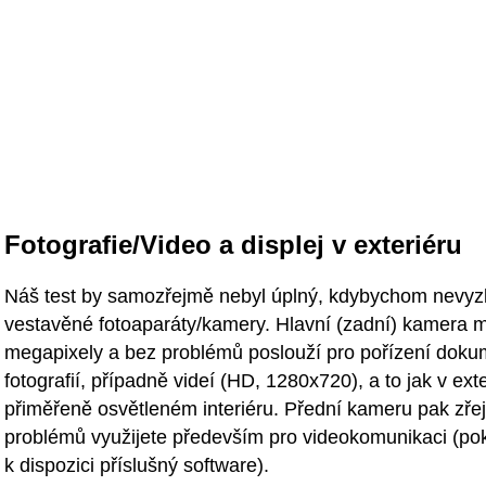
Fotografie/Video a displej v exteriéru
Náš test by samozřejmě nebyl úplný, kdybychom nevyzk
vestavěné fotoaparáty/kamery. Hlavní (zadní) kamera m
megapixely a bez problémů poslouží pro pořízení dok
fotografií, případně videí (HD, 1280x720), a to jak v exte
přiměřeně osvětleném interiéru. Přední kameru pak zř
problémů využijete především pro videokomunikaci (po
k dispozici příslušný software).