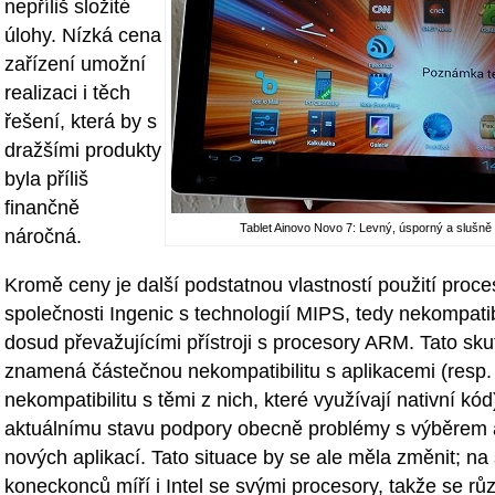
nepříliš složité
úlohy. Nízká cena
zařízení umožní
realizaci i těch
řešení, která by s
dražšími produkty
byla příliš
finančně
Tablet Ainovo Novo 7: Levný, úsporný a slušně
náročná.
Kromě ceny je další podstatnou vlastností použití proce
společnosti Ingenic s technologií MIPS, tedy nekompatib
dosud převažujícími přístroji s procesory ARM. Tato sk
znamená částečnou nekompatibilitu s aplikacemi (resp.
nekompatibilitu s těmi z nich, které využívají nativní kó
aktuálnímu stavu podpory obecně problémy s výběrem a
nových aplikací. Tato situace by se ale měla změnit; na 
koneckonců míří i Intel se svými procesory, takže se rů