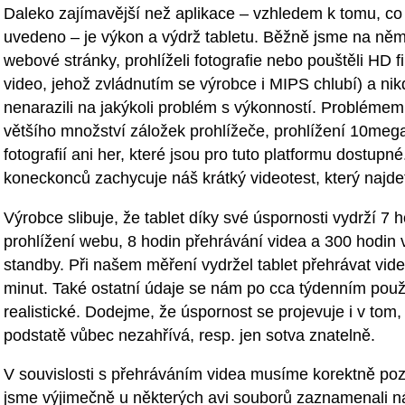
Daleko zajímavější než aplikace – vzhledem k tomu, co
uvedeno – je výkon a výdrž tabletu. Běžně jsme na něm
webové stránky, prohlíželi fotografie nebo pouštěli HD fi
video, jehož zvládnutím se výrobce i MIPS chlubí) a ni
nenarazili na jakýkoli problém s výkonností. Problémem
většího množství záložek prohlížeče, prohlížení 10meg
fotografií ani her, které jsou pro tuto platformu dostupn
koneckonců zachycuje náš krátký videotest, který najde
Výrobce slibuje, že tablet díky své úspornosti vydrží 7 h
prohlížení webu, 8 hodin přehrávání videa a 300 hodin 
standby. Při našem měření vydržel tablet přehrávat vid
minut. Také ostatní údaje se nám po cca týdenním použí
realistické. Dodejme, že úspornost se projevuje i v tom, 
podstatě vůbec nezahřívá, resp. jen sotva znatelně.
V souvislosti s přehráváním videa musíme korektně po
jsme výjimečně u některých avi souborů zaznamenali n