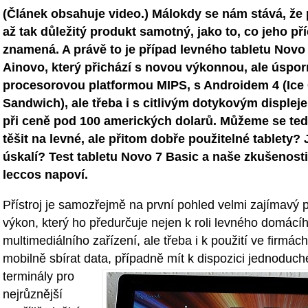
(Článek obsahuje video.) Málokdy se nám stává, že p
až tak důležitý produkt samotný, jako to, co jeho př
znamená. A právě to je případ levného tabletu Novo
Ainovo, který přichází s novou výkonnou, ale úspo
procesorovou platformou MIPS, s Androidem 4 (Ice
Sandwich), ale třeba i s citlivým dotykovým displeje
při ceně pod 100 amerických dolarů. Můžeme se te
těšit na levné, ale přitom dobře použitelné tablety? 
úskalí? Test tabletu Novo 7 Basic a naše zkušenost
leccos napoví.
Přístroj je samozřejmě na první pohled velmi zajímav
výkon, který ho předurčuje nejen k roli levného domácí
multimediálního zařízení, ale třeba i k použití ve firmách
mobilně sbírat data, případně mít k dispozici jednoduch
terminály
pro
nejrůznější