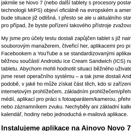
jakmile se Novo 7 (nebo další tablety s procesory post
technologii MIPS) objeví oficiálně na evropském a amer
bude situace již odlišná. I přesto se ale u aktuálního s
pro případ, že byste pořízení takového přístroje zvažoval
My jsme pro účely testu dostali zapůjčen tablet s již na
souborovým manažerem, čtveřicí her, aplikacemi pro pr
Facebookem a YouTube a se standardizovanými aplikac
běžnou součástí Androidu Ice Cream Sandwich (ICS) n
tabletu. Abychom mohli hodnotit situaci běžného uživate
jsme reset operačního systému – a tak jsme dostali And
podobě, v jaké ho může získat část těch, kdo si zařízen
internetovým prohlížečem, základním prohlížečem/pře
médií, aplikací pro práci s fotoaparátem/kamerou, pře
nebo záznamníkem zvuku. Nechyběly ani základní kalku
kalendář, hodiny nebo jednoduchá e-mailová aplikace.
Instalujeme aplikace na Ainovo Novo 7