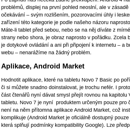
problémů, displej na první pohled neoslní, ale v zásad
očekávání – svým rozlišením, pozorovacími úhly i lesk
zařízení této kategorie je podle našeho názoru naprosto 
Máte-li tablet před sebou, nebo se na něj díváte z mírn
strany nebo shora, je obraz naprosto v pořádku. Zcela
je dotykové ovládání a ani při připojení k internetu – a 
webu – nenarážíme na žádný problém.
Aplikace, Android Market
Hodnotit aplikace, které na tabletu Novo 7 Basic po poří
či si můžete snadno doinstalovat, je trochu nefér. I pro
část čtenářů nyní dávat smysl přejít rovnou na kapitolu
tabletu. Novo 7 je nyní produktem určeným pouze pro č
není na něm přítomna aplikace Android Market, což insta
komplikuje (Android Market je oficiálně dostupný pouze
která splňují podmínky kompatibility Google). Lze předp