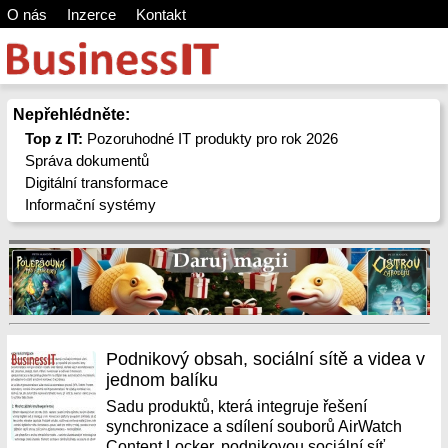
O nás
Inzerce
Kontakt
Nepřehlédněte:
Top z IT:
Pozoruhodné IT produkty pro rok 2026
Správa dokumentů
Digitální transformace
Informační systémy
Podnikový obsah, sociální sítě a videa v
jednom balíku
Sadu produktů, která integruje řešení
synchronizace a sdílení souborů AirWatch
Content Locker, podnikovou sociální síť