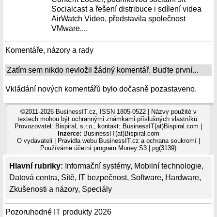
Socialcast a řešení distribuce i sdílení videa
AirWatch Video, představila společnost
VMware....
Komentáře, názory a rady
Zatím sem nikdo nevložil žádný komentář. Buďte první...
Vkládání nových komentářů bylo dočasně pozastaveno.
©2011-2026 BusinessIT.cz, ISSN 1805-0522 | Názvy použité v
textech mohou být ochrannými známkami příslušných vlastníků.
Provozovatel: Bispiral, s.r.o., kontakt: BusinessIT(at)Bispiral.com |
Inzerce:
BusinessIT(at)Bispiral.com
O vydavateli
|
Pravidla webu BusinessIT.cz a ochrana soukromí
|
Používáme
účetní program Money S3
| pg(3139)
Hlavní rubriky:
Informační systémy
,
Mobilní technologie
,
Datová centra
,
Sítě
,
IT bezpečnost
,
Software
,
Hardware
,
Zkušenosti a názory
,
Speciály
Pozoruhodné IT produkty 2026