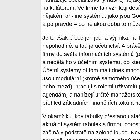
kalkulátorem. Ve firmě tak vznikají de
nějakém on-line systému, jako jsou Goo
a po pravdě – po nějakou dobu to může 
Je tu však přece jen jedna výjimka, na 
nepohodlné, a tou je účetnictví. A prá
firmy do světa informačních systémů (p
a nedělá ho v účetním systému, do kter
Účetní systémy přitom mají dnes mnohd
Jsou modulární (kromě samotného účetn
nebo mezd), pracují s rolemi uživatelů 
agendám) a nabízejí určité manažerské
přehled základních finančních toků a n
V okamžiku, kdy tabulky přestanou stač
aktuální systém tabulek s firmou porost
začíná v podstatě na zelené louce. Ne