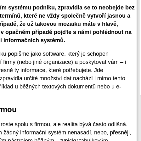
ním systému podniku, zpravidla se to neobejde bez
ermínů, které ne vždy společně vytvoří jasnou a
řípadě, že už takovou mozaiku máte v hlavě,
s; v opačném případě pojďte s námi pohlédnout na
ti informačních systémů.
iku popišme jako software, který je schopen
í firmy (nebo jiné organizace) a poskytovat vám – i
řesně ty informace, které potřebujete. Jde
zpravidla určité množství dat nachází i mimo tento
příklad u běžných textových dokumentů nebo u e-
irmou
oste spolu s firmou, ale realita bývá často odlišná.
 žádný informační systém nenasadí, nebo, přesněji,
kým nástrojem běžným – typicky tabulkovým