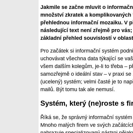
Jakmile se začne mluvit o informač
množství zkratek a komplikovaných t
přehlednou informační mozaiku. V p
následující text není zřejmě pro vá
základní přehled souvislostí v oblas
Pro začátek si informační systém podn
uchovávat všechna data týkající se vaš
všem dalším kolegům, je-li to třeba – p
samozřejmě o ideální stav – v praxi se 
(ucelený) systém; velmi časté je to na
mailů. Být tomu tak ale nemusí.
Systém, který (ne)roste s f
Říká se, že správný informační systém r
Mnoho malých firem ve svých začátcích
nahrazuje specializovaný nástroj něja