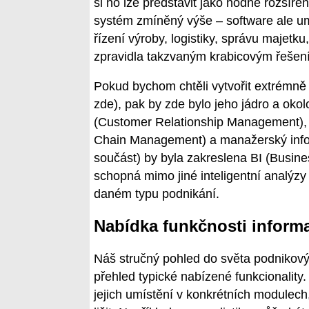
si ho lze představit jako hodně rozšíře
systém zmíněný výše – software ale umo
řízení výroby, logistiky, správu majetku
zpravidla takzvaným krabicovým řešení
Pokud bychom chtěli vytvořit extrémn
zde), pak by zde bylo jeho jádro a ok
(Customer Relationship Management),
Chain Management) a manažerský info
součást) by byla zakreslena BI (Busines
schopná mimo jiné inteligentní analýz
daném typu podnikání.
Nabídka funkčnosti inform
Náš stručný pohled do světa podnikový
přehled typické nabízené funkcionality.
jejich umístění v konkrétních modulech