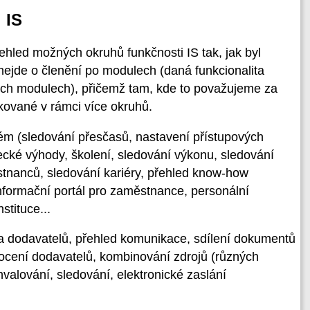
 IS
řehled možných okruhů funkčnosti IS tak, jak byl
ejde o členění po modulech (daná funkcionalita
ých modulech), přičemž tam, kde to považujeme za
kované v rámci více okruhů.
ém (sledování přesčasů, nastavení přístupových
cké výhody, školení, sledování výkonu, sledování
nanců, sledování kariéry, přehled know-how
formační portál pro zaměstnance, personální
stituce...
a dodavatelů, přehled komunikace, sdílení dokumentů
ocení dodavatelů, kombinování zdrojů (různých
valování, sledování, elektronické zaslání