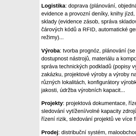
Logistika
: doprava (plánování, objedn
evidence a provozní deníky, knihy jízd,
sklady (evidence zásob, správa skladov
čárových kódů a RFID, automatické gene
režimy)...
Výroba
: tvorba prognóz, plánování (se
dostupnost nástrojů, materiálu a kompo
správa technických podkladů (popisy v
zakázku, projektové výroby a výroby na
různých lokalitách, konfigurátory výrob
jakosti, údržba výrobních kapacit...
Projekty
: projektová dokumentace, říze
sledování vytížení/volné kapacity zdrojů
řízení rizik, sledování projektů ve více 
Prodej
: distribuční systém, maloobcho