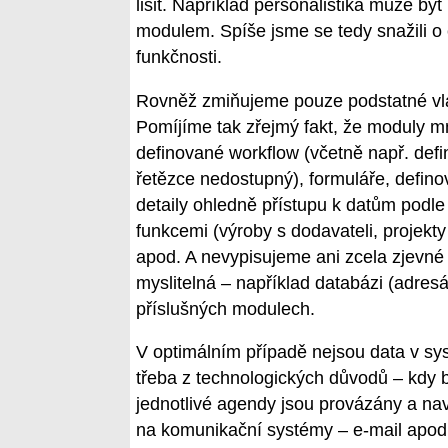
lišit. Například personalistika může bý
modulem. Spíše jsme se tedy snažili o 
funkčnosti.
Rovněž zmiňujeme pouze podstatné vlast
Pomíjíme tak zřejmý fakt, že moduly m
definované workflow (včetně např. defi
řetězce nedostupný), formuláře, defin
detaily ohledně přístupu k datům podle
funkcemi (výroby s dodavateli, projekty
apod. A nevypisujeme ani zcela zjevné 
myslitelná – například databázi (adres
příslušných modulech.
V optimálním případě nejsou data v sys
třeba z technologických důvodů – kdy by
jednotlivé agendy jsou provázány a nav
na komunikační systémy – e-mail apod.