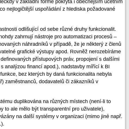
t leckdy v základní formě pokryta i obecnějším účetním
co nejlogičtější uspořádání z hlediska požadované
nosti odlišující od sebe různé druhy funkcionalit.
nohdy zahrnují nástroje pro automatizaci procesů –
novaných náhradníků v případě, že je některý z členů
ovatelné grafické výstupy apod. Rovněž nerozebíráme
 definovaných přístupových práv, propojení s dalšími
 s analýzou financí apod.), nadstavby mířící k BI
funkce, bez kterých by daná funkcionalita nebyla
ář) zaměstnanců, dodavatelů či zákazníků v
tému duplikována na různých místech (není-li to
 to ale mělo být transparentní pro uživatele),
ázány na další systémy v organizaci (mimo jiné např.
).