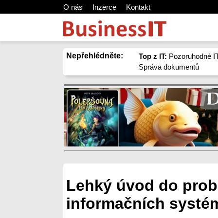
O nás
Inzerce
Kontakt
Nepřehlédněte:
Top z IT:
Pozoruhodné IT
Správa dokumentů
Lehký úvod do prob
informačních systé