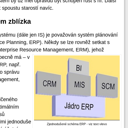
stém by už měl opravdu být schopen růst s ní. Další
spoustu starostí navíc.
m zblízka
stému (dále jen IS) je považován systém plánování
ce Planning, ERP). Někdy se lze rovněž setkat s
Enterprise Resource Management, ERM),
jehož
obecně má – v
RP, např.
o správu
agement,
dčeného
timálním
sů
lmi jednoduše
Zjednodušené schéma ERP - viz text vlevo