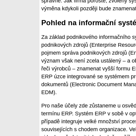
správně. Jak firma poroste, zvolený sy
výměna kdykoli později bude znamenat 
Pohled na informační systé
Za základ podnikového informačního sy
podnikových zdrojů (Enterprise Resour
pojmem správa podnikových zdrojů (
význam však není zcela ustálený – a 
řeči výrobců – znamenat vyšší formu E
ERP úzce integrované se systémem pr
dokumentů (Electronic Document Man
EDM).
Pro naše účely zde zůstaneme u osvě
termínu ERP. Systém ERP v sobě v op
případě integruje velké množství proce
souvisejících s chodem organizace. Ve