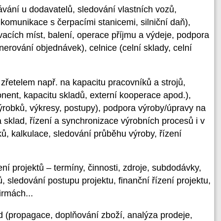
ávání u dodavatelů, sledování vlastních vozů,
 komunikace s čerpacími stanicemi, silniční daň),
acích míst, balení, operace příjmu a výdeje, podpora
rování objednávek), celnice (celní sklady, celní
 zřetelem např. na kapacitu pracovníků a strojů,
nent, kapacitu skladů, externí kooperace apod.),
ýrobků, výkresy, postupy), podpora výroby/úpravy na
 sklad, řízení a synchronizace výrobních procesů i v
ků, kalkulace, sledování průběhu výroby, řízení
ní projektů – termíny, činnosti, zdroje, subdodávky,
, sledování postupu projektu, finanční řízení projektu,
firmách...
d (propagace, doplňování zboží, analýza prodeje,