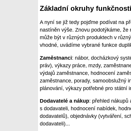
Základní okruhy funkčnosti
A nyní se již tedy pojďme podívat na p
nastíněn výše. Znovu podotýkáme, že n
může být v různých produktech v různ
vhodné, uvádíme vybrané funkce dupli
Zaměstnanci
: nábor, docházkový syst
práv), výkazy práce, mzdy, zaměstnane
výdajů zaměstnance, hodnocení zaměst
zaměstnance, porady, samoobslužný in
plánování, výkazy potřebné pro státní in
Dodavatelé a nákup
: přehled nákupů 
s dodavateli, hodnocení nabídek, hodn
dodavatelů), objednávky (vytváření, sch
dodavateli)...