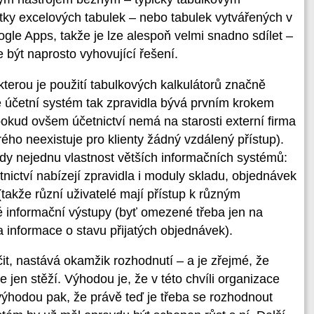
sítky excelových tabulek – nebo tabulek vytvářených v
gle Apps, takže je lze alespoň velmi snadno sdílet –
být naprosto vyhovující řešení.
kterou je použití tabulkových kalkulátorů značně
vě účetní systém tak zpravidla bývá prvním krokem
okud ovšem účetnictví nemá na starosti externí firma
ého neexistuje pro klienty žádný vzdálený přístup).
y nejednu vlastnost větších informačních systémů:
ictví nabízejí zpravidla i moduly skladu, objednávek
(takže různí uživatelé mají přístup k různým
 informační výstupy (byť omezené třeba jen na
a informace o stavu přijatých objednávek).
it, nastává okamžik rozhodnutí – a je zřejmé, že
e jen stěží. Výhodou je, že v této chvíli organizace
výhodou pak, že právě teď je třeba se rozhodnout