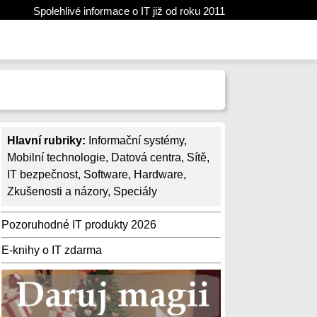
Spolehlivé informace o IT již od roku 2011
Hlavní rubriky:
Informační systémy
,
Mobilní technologie
,
Datová centra
,
Sítě
,
IT bezpečnost
,
Software
,
Hardware
,
Zkušenosti a názory
,
Speciály
Pozoruhodné IT produkty 2026
E-knihy o IT zdarma