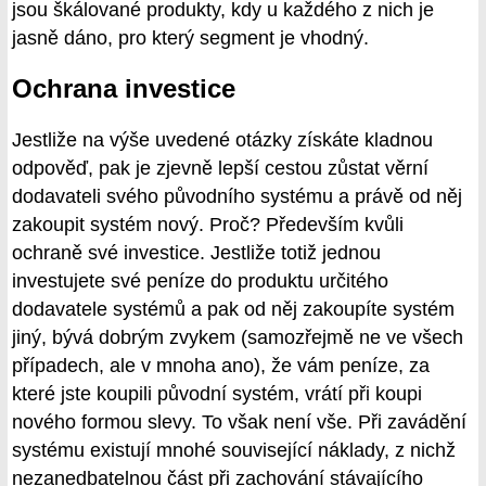
jsou škálované produkty, kdy u každého z nich je
jasně dáno, pro který segment je vhodný.
Ochrana investice
Jestliže na výše uvedené otázky získáte kladnou
odpověď, pak je zjevně lepší cestou zůstat věrní
dodavateli svého původního systému a právě od něj
zakoupit systém nový. Proč? Především kvůli
ochraně své investice. Jestliže totiž jednou
investujete své peníze do produktu určitého
dodavatele systémů a pak od něj zakoupíte systém
jiný, bývá dobrým zvykem (samozřejmě ne ve všech
případech, ale v mnoha ano), že vám peníze, za
které jste koupili původní systém, vrátí při koupi
nového formou slevy. To však není vše. Při zavádění
systému existují mnohé související náklady, z nichž
nezanedbatelnou část při zachování stávajícího