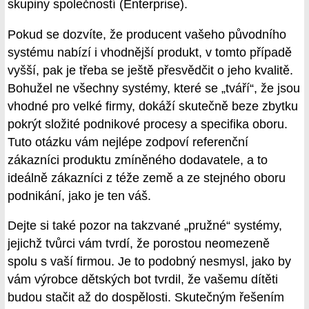
skupiny společností (Enterprise).
Pokud se dozvíte, že producent vašeho původního
systému nabízí i vhodnější produkt, v tomto případě
vyšší, pak je třeba se ještě přesvědčit o jeho kvalitě.
Bohužel ne všechny systémy, které se „tváří“, že jsou
vhodné pro velké firmy, dokáží skutečně beze zbytku
pokrýt složité podnikové procesy a specifika oboru.
Tuto otázku vám nejlépe zodpoví referenční
zákazníci produktu zmíněného dodavatele, a to
ideálně zákazníci z téže země a ze stejného oboru
podnikání, jako je ten váš.
Dejte si také pozor na takzvané „pružné“ systémy,
jejichž tvůrci vám tvrdí, že porostou neomezeně
spolu s vaší firmou. Je to podobný nesmysl, jako by
vám výrobce dětských bot tvrdil, že vašemu dítěti
budou stačit až do dospělosti. Skutečným řešením