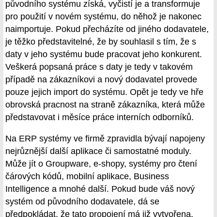
původního systému získá, vyčistí je a transformuje
pro použití v novém systému, do něhož je nakonec
naimportuje. Pokud přecházíte od jiného dodavatele,
je těžko představitelné, že by souhlasil s tím, že s
daty v jeho systému bude pracovat jeho konkurent.
Veškerá popsaná práce s daty je tedy v takovém
případě na zákazníkovi a nový dodavatel provede
pouze jejich import do systému. Opět je tedy ve hře
obrovská pracnost na straně zákazníka, která může
představovat i měsíce práce interních odborníků.
Na ERP systémy ve firmě zpravidla bývají napojeny
nejrůznější další aplikace či samostatné moduly.
Může jít o Groupware, e-shopy, systémy pro čtení
čárových kódů, mobilní aplikace, Business
Intelligence a mnohé další. Pokud bude váš nový
systém od původního dodavatele, dá se
předpokládat, že tato propojení má již vytvořena.