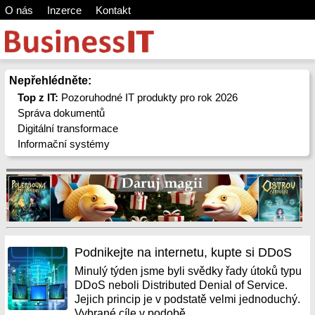
O nás
Inzerce
Kontakt
Nepřehlédněte:
Top z IT:
Pozoruhodné IT produkty pro rok 2026
Správa dokumentů
Digitální transformace
Informační systémy
Podnikejte na internetu, kupte si DDoS
Minulý týden jsme byli svědky řady útoků typu
DDoS neboli Distributed Denial of Service.
Jejich princip je v podstatě velmi jednoduchý.
Vybrané cíle v podobě...