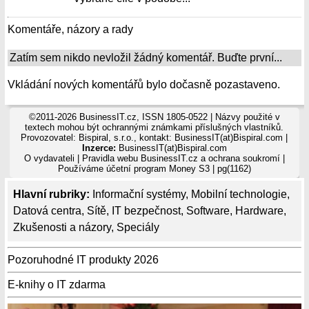
Komentáře, názory a rady
Zatím sem nikdo nevložil žádný komentář. Buďte první...
Vkládání nových komentářů bylo dočasně pozastaveno.
©2011-2026 BusinessIT.cz, ISSN 1805-0522 | Názvy použité v
textech mohou být ochrannými známkami příslušných vlastníků.
Provozovatel: Bispiral, s.r.o., kontakt: BusinessIT(at)Bispiral.com |
Inzerce:
BusinessIT(at)Bispiral.com
O vydavateli
|
Pravidla webu BusinessIT.cz a ochrana soukromí
|
Používáme
účetní program Money S3
| pg(1162)
Hlavní rubriky:
Informační systémy
,
Mobilní technologie
,
Datová centra
,
Sítě
,
IT bezpečnost
,
Software
,
Hardware
,
Zkušenosti a názory
,
Speciály
Pozoruhodné IT produkty 2026
E-knihy o IT zdarma