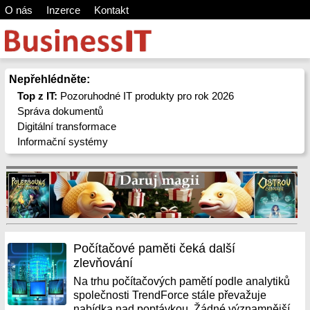
O nás
Inzerce
Kontakt
Nepřehlédněte:
Top z IT:
Pozoruhodné IT produkty pro rok 2026
Správa dokumentů
Digitální transformace
Informační systémy
Počítačové paměti čeká další
zlevňování
Na trhu počítačových pamětí podle analytiků
společnosti TrendForce stále převažuje
nabídka nad poptávkou. Žádné významnější