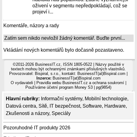
oživení v segmentu nepředpokládají, což se
projeví i...
Komentáře, názory a rady
Zatím sem nikdo nevložil žádný komentář. Buďte první...
Vkládání nových komentářů bylo dočasně pozastaveno.
©2011-2026 BusinessIT.cz, ISSN 1805-0522 | Názvy použité v
textech mohou být ochrannými známkami příslušných vlastníků.
Provozovatel: Bispiral, s.r.o., kontakt: BusinessIT(at)Bispiral.com |
Inzerce:
BusinessIT(at)Bispiral.com
O vydavateli
|
Pravidla webu BusinessIT.cz a ochrana soukromí
|
Používáme
účetní program Money S3
| pg(9854)
Hlavní rubriky:
Informační systémy
,
Mobilní technologie
,
Datová centra
,
Sítě
,
IT bezpečnost
,
Software
,
Hardware
,
Zkušenosti a názory
,
Speciály
Pozoruhodné IT produkty 2026