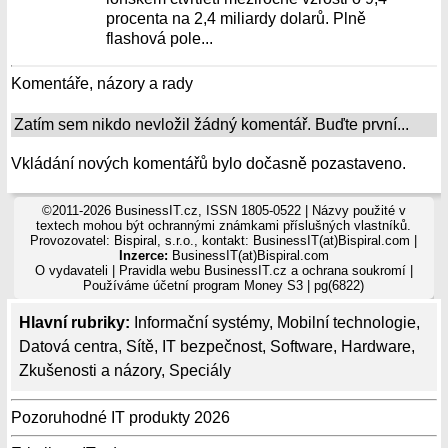
procenta na 2,4 miliardy dolarů. Plně
flashová pole...
Komentáře, názory a rady
Zatím sem nikdo nevložil žádný komentář. Buďte první...
Vkládání nových komentářů bylo dočasně pozastaveno.
©2011-2026 BusinessIT.cz, ISSN 1805-0522 | Názvy použité v
textech mohou být ochrannými známkami příslušných vlastníků.
Provozovatel: Bispiral, s.r.o., kontakt: BusinessIT(at)Bispiral.com |
Inzerce:
BusinessIT(at)Bispiral.com
O vydavateli
|
Pravidla webu BusinessIT.cz a ochrana soukromí
|
Používáme
účetní program Money S3
| pg(6822)
Hlavní rubriky:
Informační systémy
,
Mobilní technologie
,
Datová centra
,
Sítě
,
IT bezpečnost
,
Software
,
Hardware
,
Zkušenosti a názory
,
Speciály
Pozoruhodné IT produkty 2026