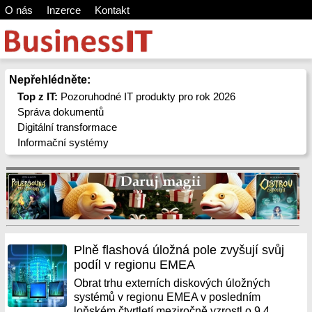
O nás
Inzerce
Kontakt
Nepřehlédněte:
Top z IT:
Pozoruhodné IT produkty pro rok 2026
Správa dokumentů
Digitální transformace
Informační systémy
Plně flashová úložná pole zvyšují svůj
podíl v regionu EMEA
Obrat trhu externích diskových úložných
systémů v regionu EMEA v posledním
loňském čtvrtletí meziročně vzrostl o 9,4